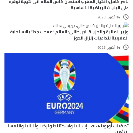
ناصر كامل: اختيار المغرب لاحتضان كأس العالم أتى نتيجة توفره
على البنيات الرياضية الأساسية
14 أكتوبر، 2023
وزير المالية والخزينة البريطاني: العالم “معجب جدا” بالاستجابة
المغربية لتداعيات زلزال الحوز
14 أكتوبر، 2023
تصفيات أوروبا 2024.. إسبانيا واسكتلندا وتركيا وألبانيا والنمسا
للتأهل