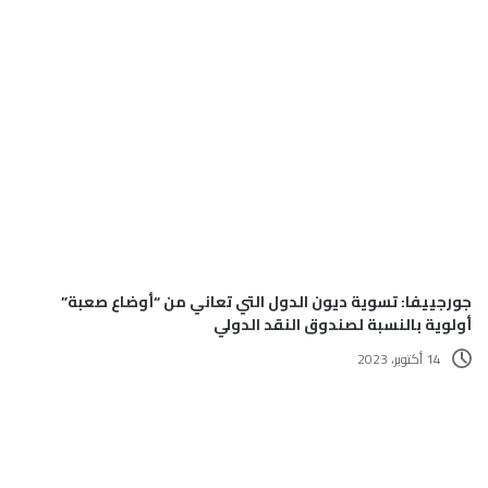
جورجييفا: تسوية ديون الدول التي تعاني من “أوضاع صعبة”
أولوية بالنسبة لصندوق النقد الدولي
14 أكتوبر، 2023