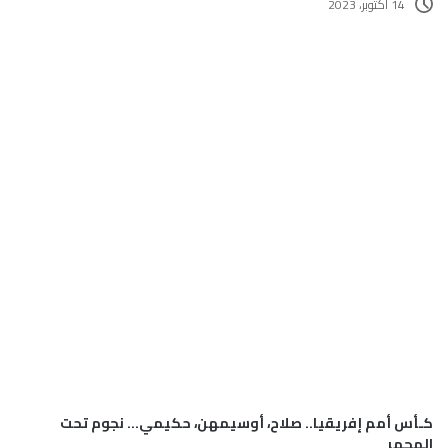
14 أكتوبر، 2023
كـأس أمم إفريقيا.. صلاح، أوسيمهن، حكيمي… نجوم تحت
المجهر