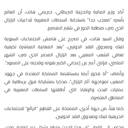
أكد وزير المالية والخزينة البريطاني، جيريمي هانت، أن العالم
بأسره “معجب جدا” باستجابة السلطات المغربية لتداعيات الزلزال
الذي ضرب منطقة الحوز في شتنبر المنصرم.
وقال السيد هانت، في تصريح على هامش الاجتماعات السنوية
للبنك وصندوق النقد الدوليين، “بعد المعاينة المباشرة لكيفية
تعافي الشعب المغربي بعد الزلزال المدمر الذي ضرب الشهر
الماضي، فإنني أعبر عن إعجابي الكبير بقوته وقدرته على الصمود”.
وأضاف “أنا فخور أيضا بمساهمة المملكة المتحدة في جهود
المغرب لمواجهة آثار الزلزال”، مذكرا بمشاركة فرق بريطانية في
عمليات البحث والإنقاذ التي أطلقتها السلطات المغربية في
المناطق المتضررة.
كما هنأ، من جهة أخرى، المملكة على التنظيم “الرائع” للاجتماعات
الخريفية للبنك وصندوق النقد الدوليين.
وخلص إلى القول “إن هذا الحدث منظم بشكل جيد للغاية، ونحن