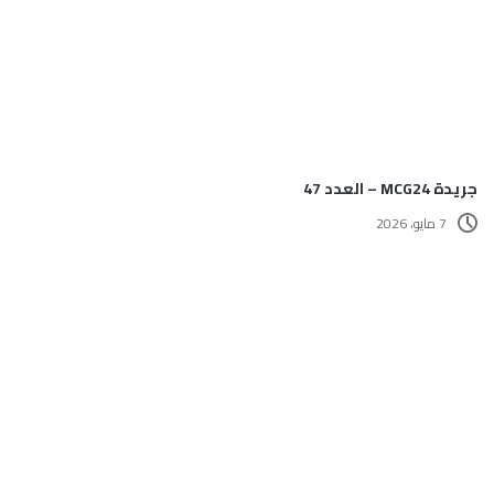
جريدة MCG24 – العدد 47
7 مايو، 2026