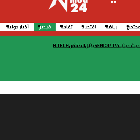
جتمع
رياضة
اقتصاد
ثقافة
فيديو
أخبار دولية
ديث دينية
SENIOR TV
بيبل
الطقس
H.TECH