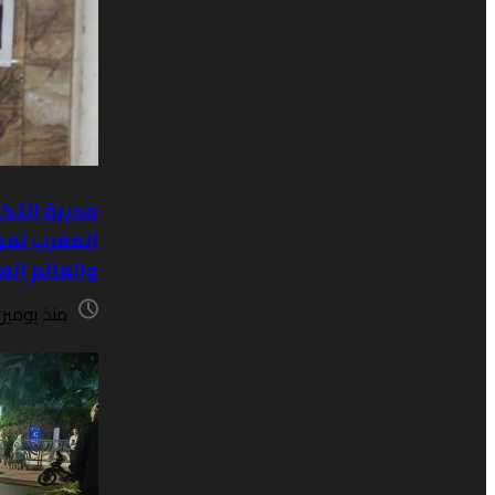
مديرة التكو
المغرب نموذ
والعالم الع
منذ يومين