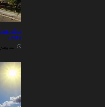
حادثة سير 
منتخب
منذ يومين