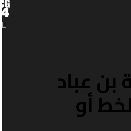
 بن عباد
لخط أو