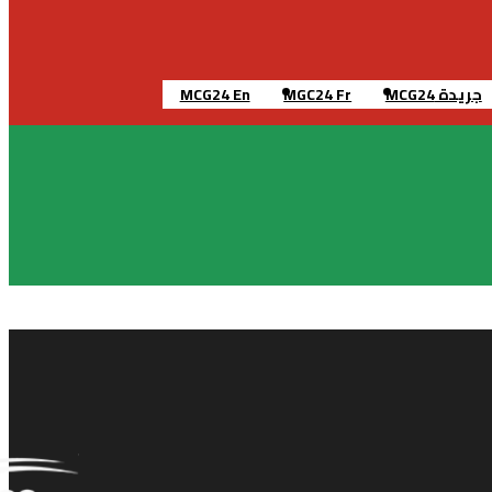
جريدة MCG24
MGC24 Fr
MCG24 En