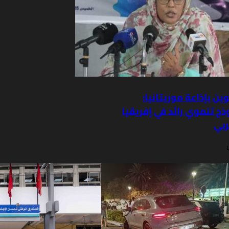
ين بإذاعة موريتانيا:
ج تنموي رائد في إفريقيا
ربي