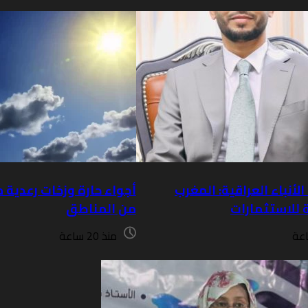
لأنباء العراقية: المغرب
أجواء حارة وزخات رعدية م
 للاستثمارات
من المناطق
منذ 20 ساعة