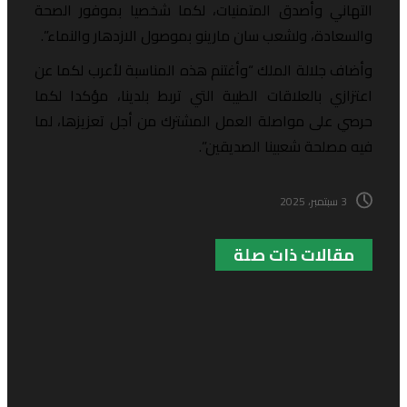
لتهاني وأصدق المتمنيات، لكما شخصيا بموفور الصحة
السعادة، ولشعب سان مارينو بموصول الازدهار والنماء”.
أضاف جلالة الملك “وأغتنم هذه المناسبة لأعرب لكما عن
عتزازي بالعلاقات الطيبة التي تربط بلدينا، مؤكدا لكما
رصي على مواصلة العمل المشترك من أجل تعزيزها، لما
يه مصلحة شعبينا الصديقين”.
3 سبتمبر، 2025
مقالات ذات صلة