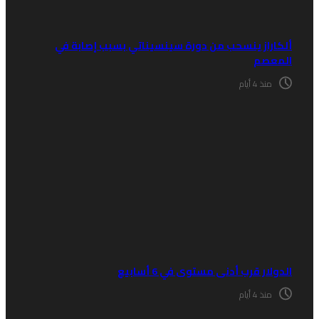
لكاراز ينسحب من دورة سينسيناتي بسبب إصابة في
لمعصم
منذ 4 أيام
لدولار قرب أدنى مستوى في 6 أسابيع
منذ 4 أيام