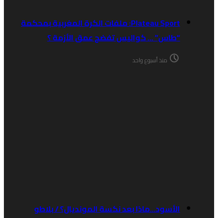
Plateau Sport: ملفات الكرة المغربية بمحكمة
“طاس” … كواليس تفضح عمق الأزمة ؟
منذ أسبوع واحد
الأسود…ماذا بعد نكسة المونديال؟ / بلاطو