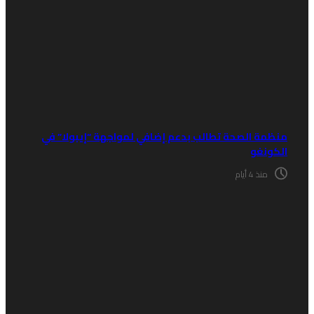
نظمة الصحة تطالب بدعم إضافي لمواجهة “إيبولا” في
لكونغو
منذ 4 أيام