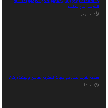
لالة الملك يهنئ رئيس جمهورية كوت ديفوار بمناسبة
لعيد الوطني لبلاده
منذ يومين
حب القرعة يحدد مواجهات المغرب الفاسي ونهضة بركان
منذ 3 أيام