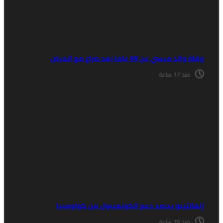
اة والد ميسي عن 68 عاما بعد صراع مع المرض
منذ 17 ساعة
نفانتينو يحصد دعم الكونميبول من كولومبيا
منذ 19 ساعة