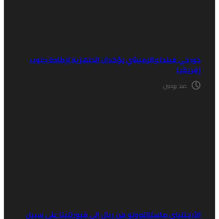
ورخي فيلدا والرميشي يؤكدان الجاهزية لإطاحة جنوب
فريقيا
منذ يومين
لأرجنتيني ماستانتوونو من ريال إلى فيورنتينا على سبيل