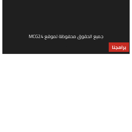
جميع الحقوق محفوظة لموقع MCG24
جنا
جنا
جنا
Market Media