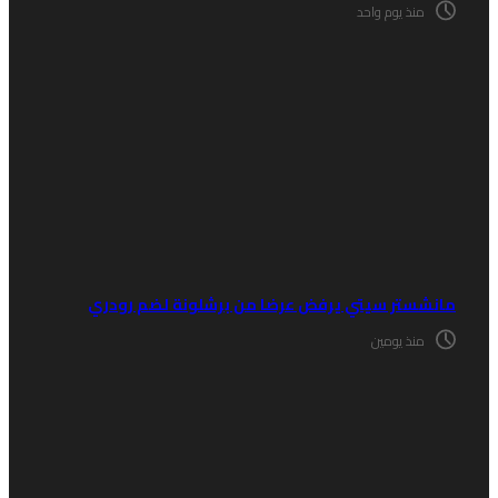
منذ يوم واحد
انشستر سيتي يرفض عرضا من برشلونة لضم رودري
منذ يومين