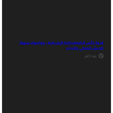
رعة كأس الكونفدرالية الإفريقية.. مواجهات سهلة
لجيش الملكي والرجاء
منذ 3 أيام