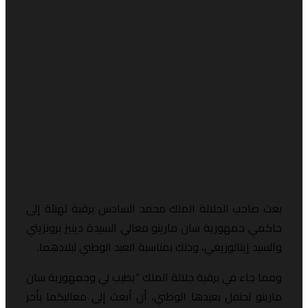
عث صاحب الجلالة الملك محمد السادس برقية تهنئة إلى
اكمي جمهورية سان مارينو معالي السيدة دينيز برونزيتي
السيد إيتالوريغي، وذلك بمناسبة العيد الوطني لبلادهما.
مما جاء في برقية جلالة الملك “يطيب لي وجمهورية سان
ارينو تحتفل بعيدها الوطني، أن أبعث إلى معاليكما بأحر