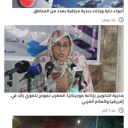
أجواء حارة وزخات رعدية مرتقبة بعدد من المناطق
منذ يومين
مديرة التكوين بإذاعة موريتانيا: المغرب نموذج تنموي رائد في
إفريقيا والعالم العربي
منذ 3 أيام