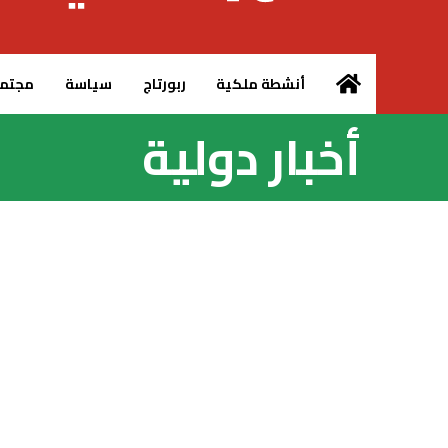
الرئيسية – MCG24
أنشطة ملكية
ربورتاج
سياسة
مجتم
أخبار دولية