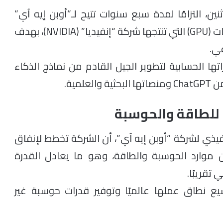
نين، التزامًا لمدة سبع سنوات تتيح لـ”أوبن إيه آي”
الوصول إلى مئات الآلاف من معالجات الرسوميات (GPU) التي تنتجها شركة “إنفيديا” (NVIDIA)، بهدف
عي.
اتها الحسابية لتطوير الجيل القادم من نماذج الذكاء
مية.
 للطاقة والحوسبة
Sam Altma)، الرئيس التنفيذي لشركة “أوبن إيه آي”، أن الشركة تخطط لإنفاق
لار لتطوير 30 غيغاوات من موارد الحوسبة والطاقة، وهو ما يعادل القدرة
يع نطاق عملها عالميًا وتوفير قدرات حوسبة غير