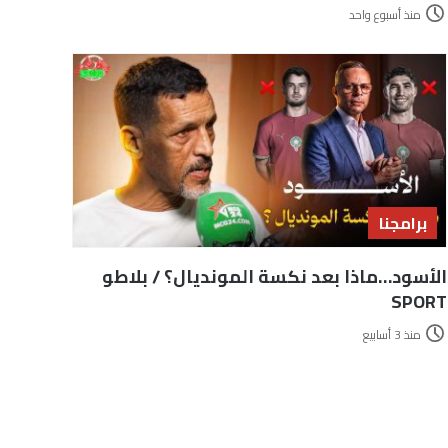
منذ أسبوع واحد
برامجنا
الأسود…ماذا بعد نكسة المونديال؟ / بلاطو
SPORT
منذ 3 أسابيع