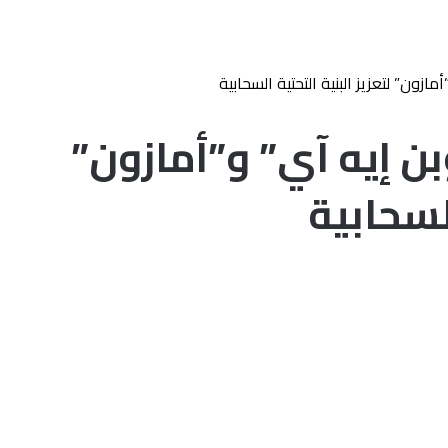
ازون” لتعزيز البنية التحتية السحابية
بن إيه آي” و”أمازون”
السحابية