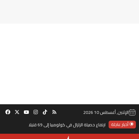
‫TikTok
ملخص الموقع RSS
انستقرام
‫X
‫YouTube
فيس
الإثنين, أغسطس 10 2026
أخبار عاجلة
ارتفاع حصيلة الزلزال في كولومبيا إلى 69 قتيلا