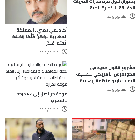
يختبران لأول مرة قدرات الضربات
الدقيقة بالذخيرة الحية
منذ يوم واحد
أكاديمي يمني : المملكة
المغربية…وَطَنٌ كُلَّمَا وَصَفَهُ
الْقَلَمُ اعْتَذَرَ
منذ يوم واحد
مشروع قانون جديد في
الكونغرس الأمريكي لتصنيف
البوليساريو منظمة إرهابية
منذ يوم واحد
موجة حر تصل إلى 47 درجة
بالمغرب
منذ يوم واحد