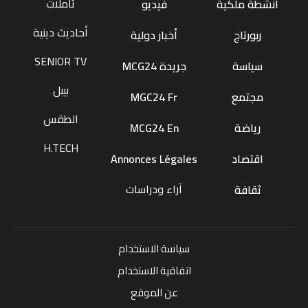
تأملات
أنشطة ملكية
فيديو
أحاديث دينية
ربورتاج
أخبار دولية
SENIOR TV
سياسة
جريدة MCG24
بيبل
مجتمع
MGC24 Fr
الطقس
رياضة
MCG24 En
H.TECH
اقتصاد
Annonces Légales
آراء ودراسات
ثقافة
سياسة الاستخدام
اتفاقية الاستخدام
عن الموقع