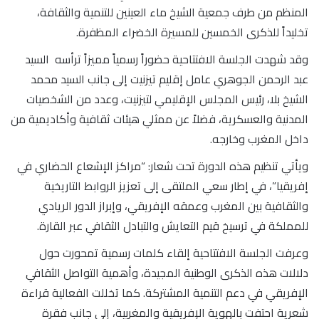
المنظم من طرف جمعية الشيخ ماء العينين للتنمية والثقافة،
تخليداً للذكرى الخمسين للمسيرة الخضراء المظفرة.
وقد شهدت الجلسة الافتتاحية حضوراً رسمياً مميزاً ترأسه السيد
عبد الرحمن الجوهري عامل إقليم تيزنيت إلى جانب السيد محمد
الشيخ بلا، رئيس المجلس الإقليمي لتيزنيت، وعدد من الشخصيات
المدنية والعسكرية، فضلاً عن ممثلي هيئات ثقافية وأكاديمية من
داخل المغرب وخارجه.
ويأتي تنظيم هذه الدورة تحت شعار: “مراكز الإشعاع الحضاري في
إفريقيا”، في إطار سعي الملتقى إلى تعزيز الروابط التاريخية
والثقافية بين المغرب وعمقه الإفريقي، وإبراز الدور الريادي
للمملكة في ترسيخ قيم التعايش والتبادل الثقافي عبر القارة.
وعرفت الجلسة الافتتاحية إلقاء كلمات رسمية تمحورت حول
دلالات هذه الذكرى الوطنية المجيدة، وأهمية التواصل الثقافي
الإفريقي في دعم التنمية المشتركة. كما تخللت الفعالية قراءة
شعرية احتفت بالهوية الإفريقية والمغربية، إلى جانب فقرة