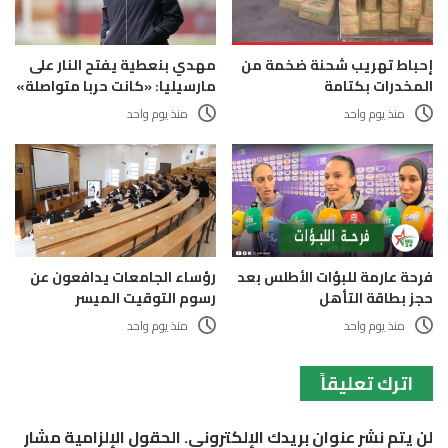
إحباط تهريب شحنة ضخمة من
مهدي بنعطية يفتح النار على
المخدرات بكتامة
مارسيليا: «كانت حربا متواصلة»
منذ يوم واحد
منذ يوم واحد
فرحة عارمة للبؤات الأطلس بعد
رؤساء الجامعات يدافعون عن
حجز بطاقة التأهل
رسوم التوقيت الميسر
منذ يوم واحد
منذ يوم واحد
اترك تعليقاً
لن يتم نشر عنوان بريدك الإلكتروني.
الحقول الإلزامية مشار