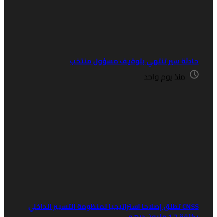
ادثة سير تنتهي بتوقيف مسؤول منتخب
منذ يوم واحد
CNSS تطلق إصلاحا استراتيجيا لمنظومة التسيير الداخلي
فة 1.2 مليون درهم