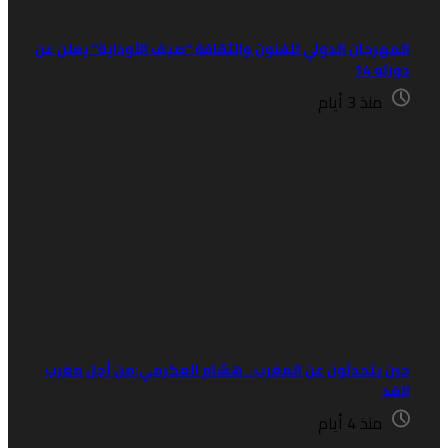
لمهرجان الدولي للفنون والثقافة “صيف الأوداية” يعلن عن
رته 14
منذ 3 أيام
ين يتحدثون عن المغرب.. هشام العكرمي:من أجل مغرب
لغد
منذ 4 أيام