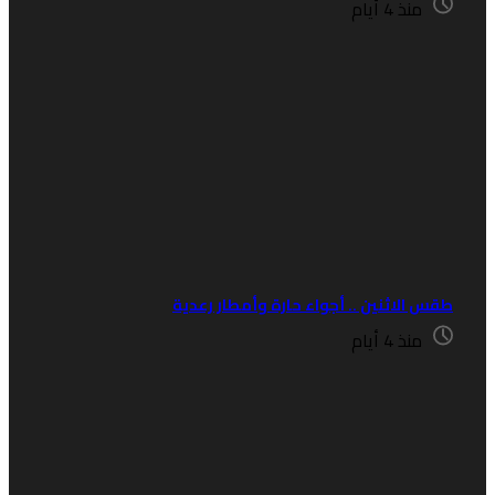
منذ 4 أيام
قس الاثنين .. أجواء حارة وأمطار رعدية
منذ 4 أيام