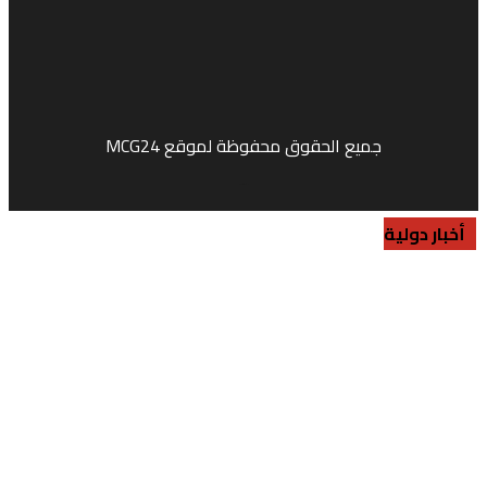
جميع الحقوق محفوظة لموقع MCG24
Market Media
جنا
جنا
جنا
ر دولية
ر دولية