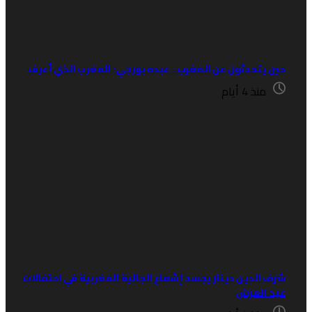
ين يتحدثون عن المغرب.. عبده بورجي: المغرب الذي أعرف
منذ 4 أيام
رف الدين دينار يجسد إشعاع الجالية المغربية في احتفالات
يد العرش