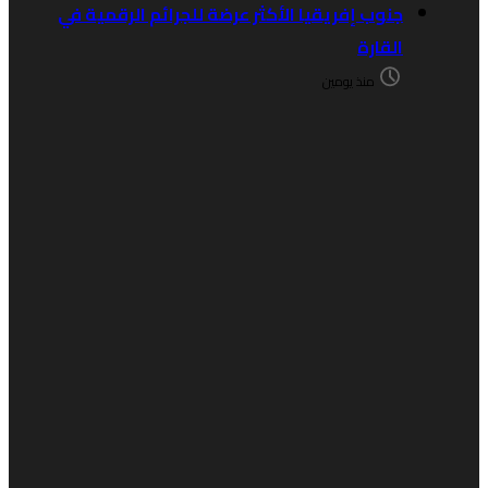
جنوب إفريقيا الأكثر عرضة للجرائم الرقمية في
القارة
منذ يومين