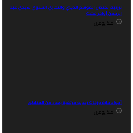
يزنيت تحتضن الموسم الديني والتجاري السنوي سيدي عبد
لرحمن أواخر غشت
منذ يومين
جواء حارة وزخات رعدية مرتقبة بعدد من المناطق
منذ يومين