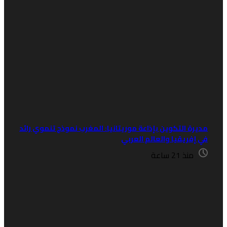
ديرة التكوين بإذاعة موريتانيا: المغرب نموذج تنموي رائد
ي إفريقيا والعالم العربي
منذ 21 ساعة