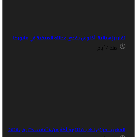
قارير إسبانية: أخنوش يقضي عطلته الصيفية في مايوركا
منذ 4 أيام
مغرب.. حرائق الغابات تلتهم أكثر من 4 آلاف هكتار في 2026