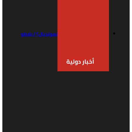
الأسود…ماذا بعد نكسة المونديال؟ / بلاطو
SPORT
منذ 3 أسابيع
أخبار دولية