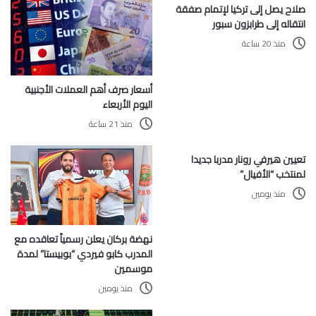
صلاح يصل إلى تركيا لإتمام صفقة
انتقاله إلى طرابزون سبور
منذ 20 ساعة
أسعار صرف أهم العملات الأجنبية
اليوم الأربعاء
منذ 21 ساعة
تعيين هيرفي رونار مدربا جديدا
لمنتخب “الأفيال”
منذ يومين
نهضة بركان يعلن رسمياً تعاقده مع
المدرب كابو فيردي “بوبيستا” لمدة
موسمين
منذ يومين