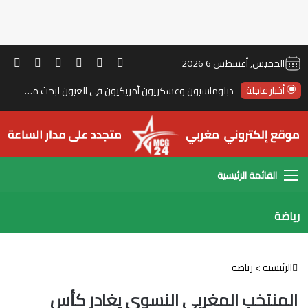
‫TikTok
ملخص الموقع RSS
انستقرام
‫X
‫YouTube
فيس
الخميس, أغسطس 6 2026
أخبار عاجلة
دبلوماسيون وعسكريون أمريكيون في العيون لبحث مستقبل “المينورسو”
القائمة
رياضة
الرئيسية
>
رياضة
المنتخب المغربي النسوي يغادر كأس