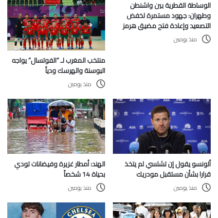
الوساطة القطرية بين واشنطن
وطهران: جهود مستمرة لخفض
التصعيد وإعادة فتح مضيق هرمز
منذ يومين
منتخب المغرب لـ “الفوتسال” يواجه
البوسنة والهرسك ودياً
منذ يومين
ألونسو يقول إن تشلسي لم يتخذ
الهند: أمطار غزيرة وفيضانات تودي
قرارا بشأن مستقبل مودريك
بحياة 14 شخصاً
منذ يومين
منذ يومين