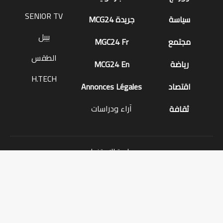
SENIOR TV
سياسة
جريدة MCG24
بيبل
مجتمع
MGC24 Fr
الطقس
رياضة
MCG24 En
H.TECH
اقتصاد
Annonces Légales
آراء ودراسات
ثقافة
سياسة الاستخدام
اتفاقية الاستخدام
عن الموقع
للاتصال بنا
كل المقالات