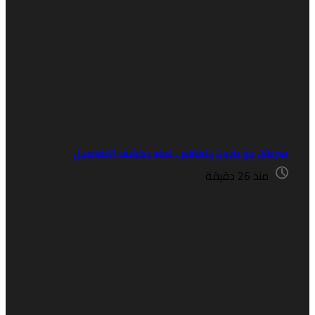
رطان جو بايدن يتفاقم.. نجله يكشف التفاصيل
منذ 26 دقيقة