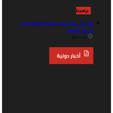
برامجنا
الأسود…ماذا بعد نكسة المونديال؟ /
بلاطو SPORT
منذ 3 أسابيع
أخبار دولية