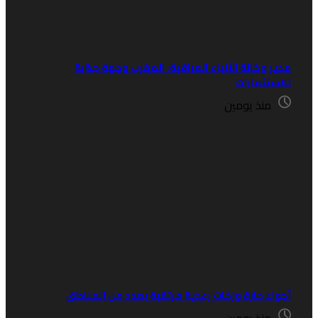
دير وكالة الأنباء العراقية: المغرب وجهة جذابة
لاستثمارات
منذ يومين
جواء حارة وزخات رعدية مرتقبة بعدد من المناطق