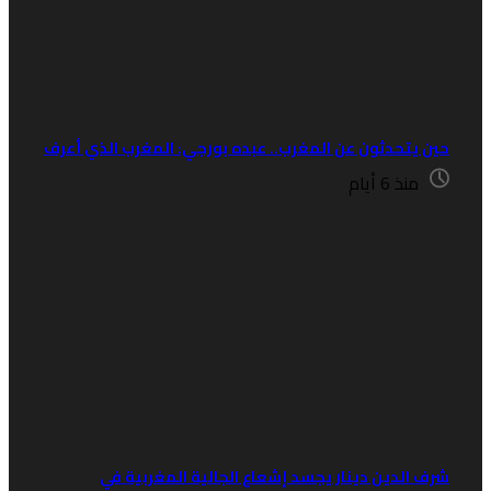
ين يتحدثون عن المغرب.. عبده بورجي: المغرب الذي أعرف
منذ 6 أيام
رف الدين دينار يجسد إشعاع الجالية المغربية في