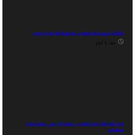
ئدات السياحة بالمغرب تتجاوز 64,8 مليار درهم
منذ 6 أيام
ين يتحدثون عن المغرب.. سعد الربيعي: هنيئا لكم
وطنكم