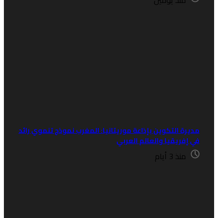
منذ يومين
ديرة التكوين بإذاعة موريتانيا: المغرب نموذج تنموي رائد
ي إفريقيا والعالم العربي
منذ 3 أيام