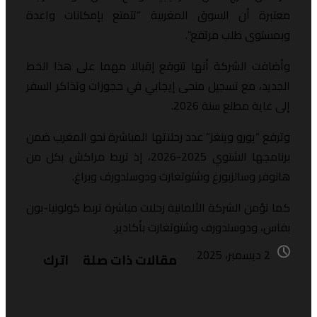
عتبرة أن السوق المغربية “تتمتع بإمكانات واعدة
بمستوى طلب مرتفع”.
أضافت الشركة أنها تتوقع إقبالا مهما على هذا الخط
لجديد، مع تسجيل منحى إيجابي في حجوزات وتذاكر السفر
لى غاية مطلع سنة 2026.
ترفع “يورو وينغز” عدد رحلاتها المباشرة نحو المغرب ضمن
برنامجها الشتوي 2025-2026، إذ تربط مراكش بكل من
انوفر وسالزبورغ وشتوتغارت ودوسلدورف وبراغ.
ما تؤمن الشركة الألمانية رحلات مباشرة تربط كولونيا-بون
فاس، ودوسلدورف وشتوتغارت بأكادير.
2 ديسمبر، 2025
مقالات ذات صلة
اترك