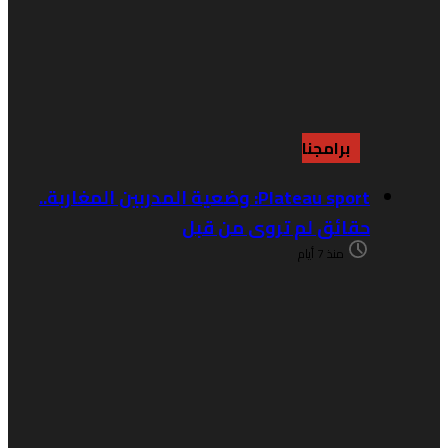
برامجنا
Plateau sport: وضعية المدربين المغاربة..
حقائق لم تروى من قبل
منذ 7 أيام