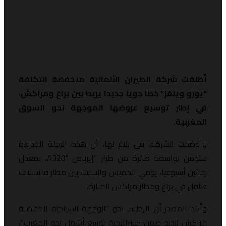
طلقت شركة الطيران الألمانية منخفضة التكلفة
يورو وينغز” خطا جويا جديدا يربط بين براغ ومراكش،
ي إطار توسيع عروضها الموجهة نحو السوق
لمغربية.
أوضحت الشركة، في بلاغ لها، أن هذه الرحلة الجديدة
ستؤمن بواسطة طائرة من طراز “إيرباص A320″، بمعدل
حلتين أسبوعيا، يومي الخميس والسبت، بين مطار فاتسلاف
افل في براغ ومطار مراكش المنارة.
أكد المصدر أن الرحلات نحو “الوجهة السياحية المفضلة
راكش تندرج ضمن استراتيجية توسع أشمل نحو المغرب”،