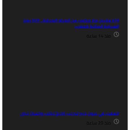
410 ملايين متر مكعب من المياه المحلاة.. OCP يعزز
لسيادة المائية للمغرب
منذ 14 ساعة
لمغرب في عيون خبير تدريب: تاريخٌ يُكتب وإنسانٌ يُبنى
منذ 20 ساعة