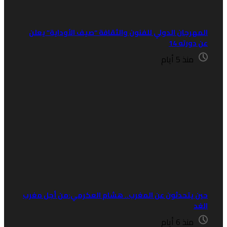
لمهرجان الدولي للفنون والثقافة “صيف الأوداية” يعلن
ن دورته 14
منذ 5 أيام
ين يتحدثون عن المغرب.. هشام العكرمي:من أجل مغرب
لغد
منذ 6 أيام