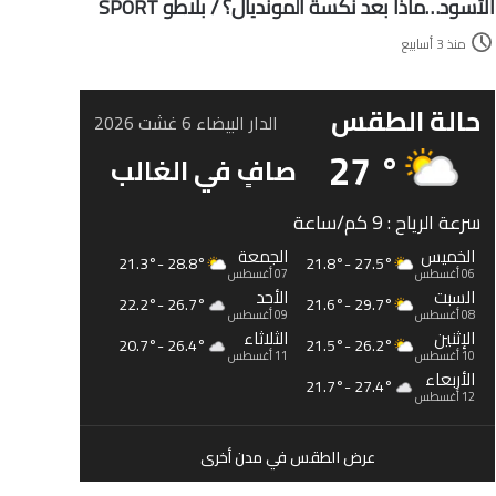
الأسود…ماذا بعد نكسة المونديال؟ / بلاطو SPORT
منذ 3 أسابيع