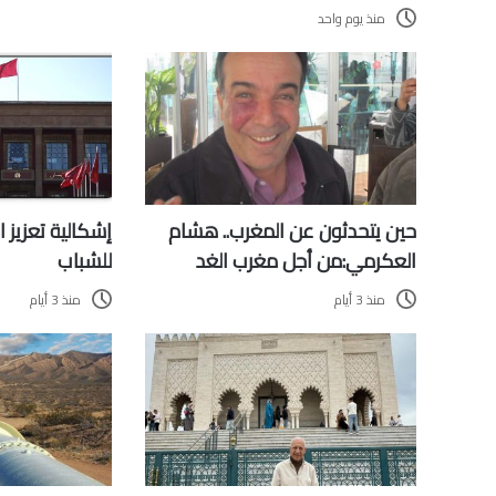
منذ يوم واحد
حين يتحدثون عن المغرب.. هشام
إشكالية تعزيز 
العكرمي:من أجل مغرب الغد
للشباب
منذ 3 أيام
منذ 3 أيام