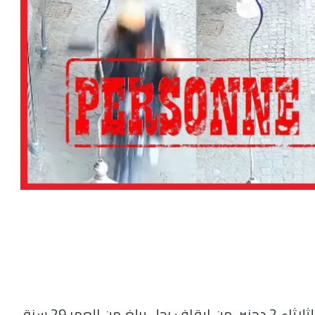
تمكنت عناصر الشرطة بولاية أمن مراكش، زوال الثلاثاء 2 دجنبر، من إيقاف رجل يبلغ من العمر 29 سنة،