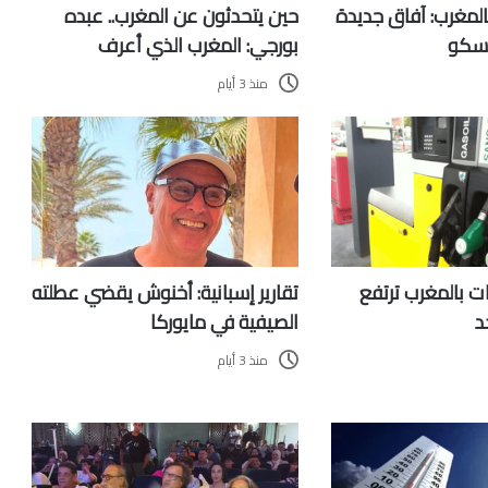
بالمغرب: آفاق جديدة
حين يتحدثون عن المغرب.. عبده
وسكو
بورجي: المغرب الذي أعرف
منذ 3 أيام
ت بالمغرب ترتفع
تقارير إسبانية: أخنوش يقضي عطلته
د
الصيفية في مايوركا
منذ 3 أيام