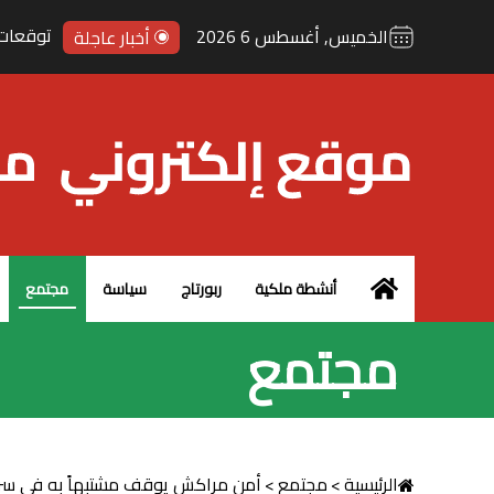
الجزائر
الخميس, أغسطس 6 2026
أخبار عاجلة
الرئيسية – MCG24
أنشطة ملكية
ربورتاج
سياسة
مجتمع
مجتمع
الرئيسية
>
مجتمع
>
أمن مراكش يوقف مشتبهاً به في سرق