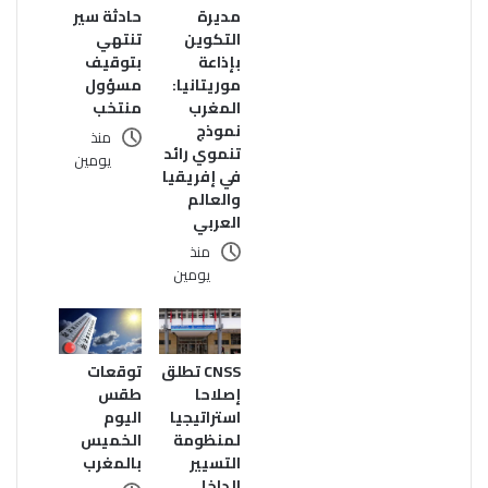
مديرة
حادثة سير
التكوين
تنتهي
بإذاعة
بتوقيف
موريتانيا:
مسؤول
المغرب
منتخب
نموذج
منذ
تنموي رائد
يومين
في إفريقيا
والعالم
العربي
منذ
يومين
CNSS تطلق
توقعات
إصلاحا
طقس
استراتيجيا
اليوم
لمنظومة
الخميس
التسيير
بالمغرب
الداخلي