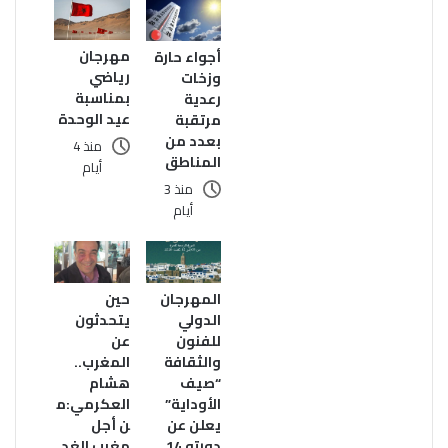
مهرجان
أجواء حارة
رياضي
وزخات
بمناسبة
رعدية
عيد الوحدة
مرتقبة
بعدد من
منذ 4
المناطق
أيام
منذ 3
أيام
المهرجان
حين
الدولي
يتحدثون
للفنون
عن
والثقافة
المغرب..
“صيف
هشام
الأوداية”
العكرمي:م
يعلن عن
ن أجل
دورته 14
مغرب الغد