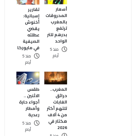
أسعار
تقارير
المحروقات
إسبانية:
بالمغرب
أخنوش
ترتفع
يقضي
بدرهم للتر
عطلته
الواحد
الصيفية
في مايوركا
منذ 5
أيام
منذ 5
أيام
المغرب..
طقس
حرائق
الاثنين ..
الغابات
أجواء حارة
تلتهم أكثر
وأمطار
من 4 آلاف
رعدية
هكتار في
منذ 5
2026
أيام
منذ 5