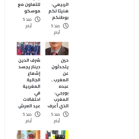
الربيعي:
للتعاون مع
هنيئا لكم
موسكو
بوطنكم
منذ 5
منذ 5
أيام
أيام
حين
شرف الدين
يتحدثون
دينار يجسد
عن
إشعاع
المغرب..
الجالية
عبده
المغربية
بورجي:
في
المغرب
احتفالات
الذي أعرف
عيد العرش
منذ 5
منذ 5
أيام
أيام