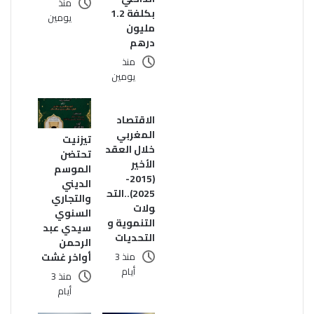
منذ
بكلفة 1.2
يومين
مليون
درهم
منذ
يومين
الاقتصاد
المغربي
تيزنيت
خلال العقد
تحتضن
الأخير
الموسم
(2015-
الديني
2025)..التح
والتجاري
ولات
السنوي
التنموية و
سيدي عبد
التحديات
الرحمن
أواخر غشت
منذ 3
أيام
منذ 3
أيام