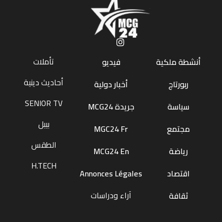
تأملات
أنشطة ملكية
فيديو
أحاديث دينية
ربورتاج
أخبار دولية
SENIOR TV
سياسة
جريدة MCG24
بيبل
مجتمع
MGC24 Fr
الطقس
رياضة
MCG24 En
H.TECH
اقتصاد
Annonces Légales
آراء ودراسات
ثقافة