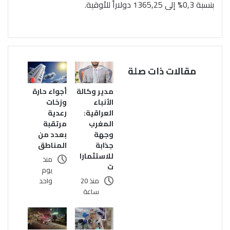
بنسبة 0,3% إلى 1365,25 دولاراً للأوقية.
مقالات ذات صلة
مدير وكالة
أجواء حارة
الأنباء
وزخات
العراقية:
رعدية
المغرب
مرتقبة
وجهة
بعدد من
جذابة
المناطق
للاستثمارا
منذ
ت
يوم
منذ 20
واحد
ساعة