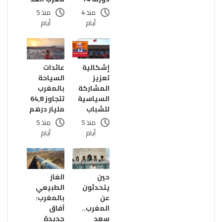
منذ 4
منذ 5
أيام
أيام
إشكالية
عائدات
تعزيز
السياحة
المشاركة
بالمغرب
السياسية
تتجاوز 64,8
للشباب
مليار درهم
منذ 5
منذ 5
أيام
أيام
حين
الغاز
يتحدثون
الطبيعي
عن
بالمغرب:
المغرب..
آفاق
سعد
جديدة