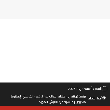
‫TikTok
ملخص الموقع RSS
انستقرام
‫X
‫YouTube
فيس
السبت, أغسطس 8 2026
أخبار عاجلة
برقية تهنئة إلى جلالة الملك من الرئيس الفرنسي إيمانويل
ماكرون بمناسبة عيد العرش المجيد