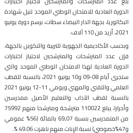
بلغ عدد المترشحات والمترشحين لاجتياز اختبارات
الدورة العادية للامتحان الوطني الموحد لنيل شهادة
البكالوريا، بجهة الدار البيضاء سطات، برسم دورة يونيو
2021، أزيد من 110 آلاف.
وبحسب الأكاديمية الجهوية للتربية والتكوين بالجهة،
فإن عدد المترشحات والمترشحين لاجتياز اختبارات
الدورة العادية لهذا الامتحان الوطني الموحد والتي
ستجرى أيام 08-09 و10 يونيو 2021، بالنسبة للقطب
العلمي والتقني والمهني ويومي 11-12 يونيو 2021
بالنسبة لقطب الآداب والتعليم الأصيل ممدرسين
وأحرارا، يبلغ 110022 مترشحة ومترشحا منهم 75992
من المتمدرسين بنسبة 69,07 بالمائة (56% عمومي
و47%خصوصي) نسبة الإناث منهم ناهزت 49.06 %.