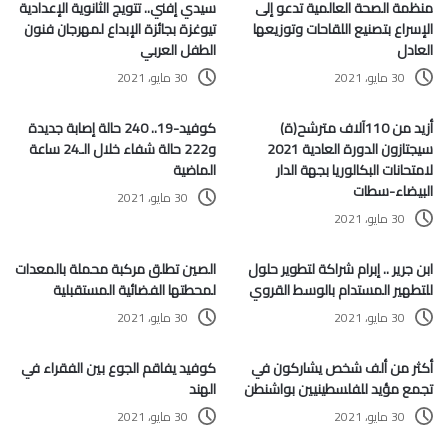
منظمة الصحة العالمية تدعو إلى
سيدي إفني.. تتويج الثانوية الإعدادية
الإسراع بتصنيع اللقاحات وتوزيعها
تيوغزة بجائزة الإبداع لمهرجان فنون
العادل
الطفل العربي
30 مايو، 2021
30 مايو، 2021
أزيد من 110آلاف مترشح(ة)
كوفيد-19.. 240 حالة إصابة جديدة
سيجتازون الدورة العادية 2021
و222 حالة شفاء خلال الـ24 ساعة
لامتحانات البكالوريا بجهة الدار
الماضية
البيضاء-سطات
30 مايو، 2021
30 مايو، 2021
ابن جرير .. إبرام شراكة لتطوير حلول
الصين تطلق مركبة محملة بالمعدات
للتطهير المستدام بالوسط القروي
لمحطتها الفضائية المستقبلية
30 مايو، 2021
30 مايو، 2021
أكثر من ألف شخص يشاركون في
كوفيد يفاقم الجوع بين الفقراء في
تجمع مؤيد للفلسطينيين بواشنطن
الهند
30 مايو، 2021
30 مايو، 2021