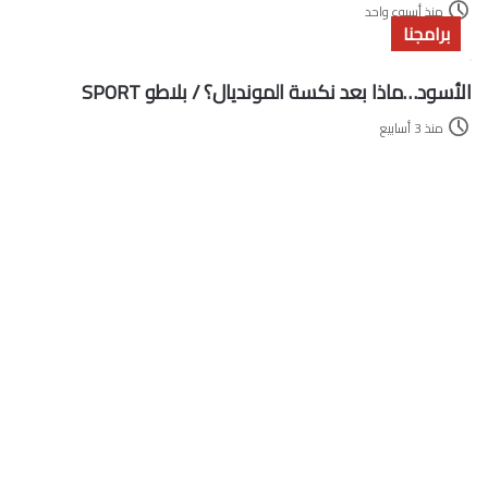
منذ أسبوع واحد
برامجنا
الأسود…ماذا بعد نكسة المونديال؟ / بلاطو SPORT
منذ 3 أسابيع