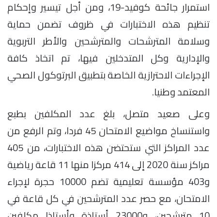
استمرار جائحة كوفيد-19، ومن أجل تيسير وإحكام
تنظيم هذه الاختبارات في ظروف تضمن حماية
وسلامة المترشحات والمترشحين والأطر التربوية
والإدارية وكل المتدخلين فيها، تم اتخاذ كافة
الإجراءات الاحترازية الخاصة بتطبيق البرتوكول الصحي
المعتمد وطنيا.
وعلى صعيد متصل، بلغ عدد المكلفين بطبع
واستنساخ مواضيع الامتحان 45 فردا، وتم الرفع من
عدد المراكز التي ستحتضن هذه الاختبارات، من 405
مراكز سنة 2020 إلى 414 مركزا منها 11 قاعة رياضية
و403 مؤسسة تعليمية تضم 10000 حجرة لإجراء
الامتحان، مع حصر عدد المترشحين في كل قاعة في
10 مترشحين، و23000 أستاذة وأستاذا مكلفين