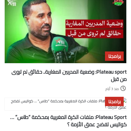
برامجنا
Plateau sport: وضعية المدربين المغاربة.. حقائق لم تروى
من قبل
منذ 3 أيام
برامجنا
Plateau Sport: ملفات الكرة المغربية بمحكمة “طاس” …
كواليس تفضح عمق الأزمة ؟