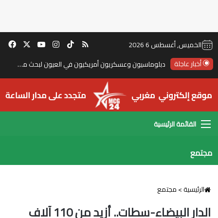
‫TikTok
ملخص الموقع RSS
انستقرام
‫X
‫YouTube
فيس
الخميس, أغسطس 6 2026
مليارات تصرف.. والثقافة غائبة عن مشروع الدار البيضاء
أخبار عاجلة
القائمة
مجتمع
الرئيسية
>
مجتمع
الدار البيضاء-سطات.. أزيد من 110 آلاف