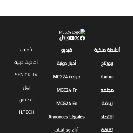
تأملات
أنشطة ملكية
فيديو
أحاديث دينية
ربورتاج
أخبار دولية
SENIOR TV
سياسة
جريدة MCG24
بيبل
مجتمع
MGC24 Fr
الطقس
رياضة
MCG24 En
H.TECH
اقتصاد
Annonces Légales
آراء ودراسات
ثقافة