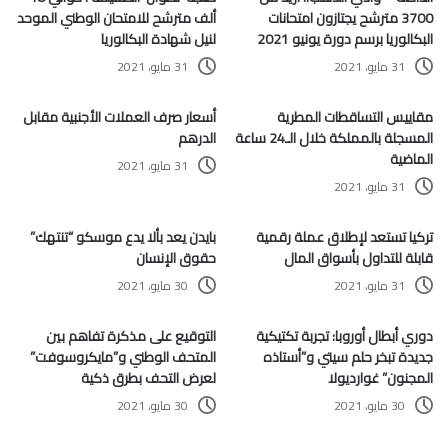
3700 مترشح يجتازون امتحانات
ألف مترشح للامتحان الوطني الموحد
البكالوريا برسم دورة يونيو 2021
لنيل شهادة البكالوريا
31 مايو، 2021
31 مايو، 2021
مقاييس التساقطات المطرية
أسعار صرف العملات الأجنبية مقابل
المسجلة بالمملكة خلال الـ24 ساعة
الدرهم
الماضية
31 مايو، 2021
31 مايو، 2021
تركيا تستعد لإطلاق عملة رقمية
بايدن يعد بألا يدع موسكو “تنتهك”
قابلة للتداول بأسواق المال
حقوق الإنسان
31 مايو، 2021
30 مايو، 2021
دوري أبطال أوروبا: تجربة تكتيكية
التوقيع على مذكرة تفاهم بين
جديدة تبخر حلم سيتي و”أستاذه
المتحف الوطني و”مايكروسوفت”
المجنون” غوارديولا
لعرض التحف بطرق ذكية
30 مايو، 2021
30 مايو، 2021