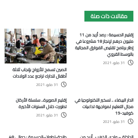
مقالات ذات صلة
إقليم الحسيمة : رصد أزيد من 11
مليون درهم لإنجاز 18 مشروعا في
إطار برنامج تقليص الفوارق المجالية
بالوسط القروي
31 مايو، 2021
الصين تسمح للأزواج بإنجاب ثلاثة
أطفال لتدارك تراجع عدد الولادات
31 مايو، 2021
الدار البيضاء .. تسخير التكنولوجيا في
إقليم الصويرة.. سلسلة الأركان
مجال التعليم لمواجهة تداعيات
تطورت خلال السنوات الأخيرة
كوفيد-19
31 مايو، 2021
31 مايو، 2021
الداخلة – وادي الذهب.. أزيد من
طنجة-تطوان-الحسيمة : حوالي 48