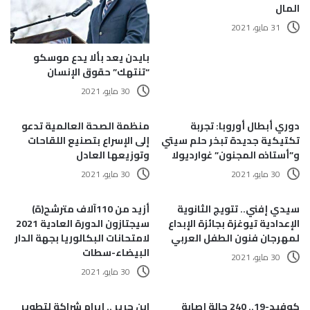
المال
31 مايو، 2021
بايدن يعد بألا يدع موسكو
“تنتهك” حقوق الإنسان
30 مايو، 2021
دوري أبطال أوروبا: تجربة
منظمة الصحة العالمية تدعو
تكتيكية جديدة تبخر حلم سيتي
إلى الإسراع بتصنيع اللقاحات
و”أستاذه المجنون” غوارديولا
وتوزيعها العادل
30 مايو، 2021
30 مايو، 2021
سيدي إفني.. تتويج الثانوية
أزيد من 110آلاف مترشح(ة)
الإعدادية تيوغزة بجائزة الإبداع
سيجتازون الدورة العادية 2021
لمهرجان فنون الطفل العربي
لامتحانات البكالوريا بجهة الدار
البيضاء-سطات
30 مايو، 2021
30 مايو، 2021
كوفيد-19.. 240 حالة إصابة
ابن جرير .. إبرام شراكة لتطوير