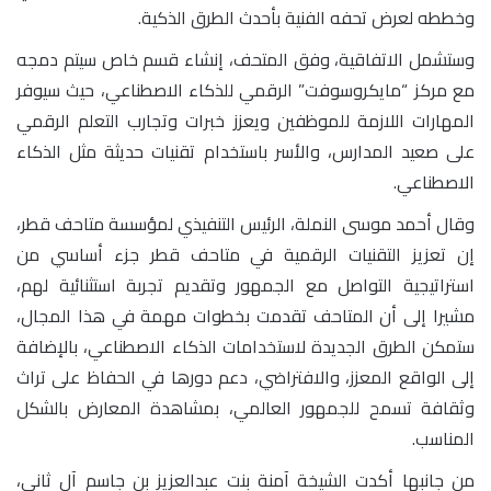
وخططه لعرض تحفه الفنية بأحدث الطرق الذكية.
وستشمل الاتفاقية، وفق المتحف، إنشاء قسم خاص سيتم دمجه
مع مركز “مايكروسوفت” الرقمي للذكاء الاصطناعي، حيث سيوفر
المهارات اللازمة للموظفين ويعزز خبرات وتجارب التعلم الرقمي
على صعيد المدارس، والأسر باستخدام تقنيات حديثة مثل الذكاء
الاصطناعي.
وقال أحمد موسى النملة، الرئيس التنفيذي لمؤسسة متاحف قطر،
إن تعزيز التقنيات الرقمية في متاحف قطر جزء أساسي من
استراتيجية التواصل مع الجمهور وتقديم تجربة استثنائية لهم،
مشيرا إلى أن المتاحف تقدمت بخطوات مهمة في هذا المجال،
ستمكن الطرق الجديدة لاستخدامات الذكاء الاصطناعي، بالإضافة
إلى الواقع المعزز، والافتراضي، دعم دورها في الحفاظ على تراث
وثقافة تسمح للجمهور العالمي، بمشاهدة المعارض بالشكل
المناسب.
من جانبها أكدت الشيخة آمنة بنت عبدالعزيز بن جاسم آل ثاني،