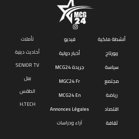
تأملات
أنشطة ملكية
فيديو
أحاديث دينية
ربورتاج
أخبار دولية
SENIOR TV
سياسة
جريدة MCG24
بيبل
مجتمع
MGC24 Fr
الطقس
رياضة
MCG24 En
H.TECH
اقتصاد
Annonces Légales
آراء ودراسات
ثقافة