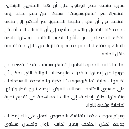
مديرة متحف قطر الوطني، على أن هذا المشروع الابتكاري
المشترك مع “مايكروسوفت”، سيمكن من دفع عجلة رؤية
المتحف في أن يكون ملهما للجمهور، عبر أخذهم إلى منصة
جديدة كليا للتفاعل والتعلم، مشيرة إلى أن التقنيات الحديثة مثل
الذكاء الاصطناعي من شأنها تطوير المتاحف وجعلها نابضة
بالحياة، وإضفاء تجارب فريدة وحيوية للزوار من خلال رحلة ثقافية
داخل المتحف.
أما لانا خلف، المديرة العامو ل”مايكروسوفت- قطر”، فعبرت من
جهتها عن إيمانها بالقدرات والإمكانات الهائلة التي يمكن أن
تضيفها سحابة “مايكروسوفت” الذكية والمتعددة الاستخدامات
على مستوى المتاحف، وصالات العرض، لإحياء تاريخ قطر وتراثها
وثقافتها بطرق إبداعية، إلى جانب المساهمة في تقديم تجربة
تفاعلية مبتكرة للزوار.
وسيتم بموجب هذه الاتفاقية، بالخصوص العمل على بناء إمكانات
جديدة تمكن المتحف بتعزيز تجارب الزوار، وتحسين مستوى