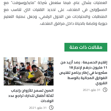
العمليات بشكل عام، فيما ستعمل شركة “مايكروسوفت” مع
المسؤولين في المتحف، على تحديد التقنيات التي تتناسب مع
المتطلبات والاحتياجات من التحول الرقمي، وجعل عملية التعليم
حيوية ونابضة بالحياة داخل مرافق المتحف.
مقالات ذات صلة
إقليم الحسيمة : رصد أزيد من
11 مليون درهم لإنجاز 18
مشروعا في إطار برنامج تقليص
الفوارق المجالية بالوسط
القروي
31 مايو، 2021
الصين تسمح للأزواج بإنجاب
ثلاثة أطفال لتدارك تراجع عدد
الولادات
31 مايو، 2021