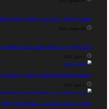
29 سبتمبر، 2022
مهرجان “إسني ن ورغ” في دورته 13: عروض وفقرات غنية من 29 شتنبر إلى 3 أكتوبر
28 سبتمبر، 2022
النسخة ال11 من جائزة مولاي الحسن للألعاب الجامعية الكبرى ستعرف مشاركة أكثر من 750 طالبا (منظمون
1 مايو، 2022
البطولة الوطنية الإحترافية “إنوي” (الدورة 22)..نهضة بركان يفوز على ضيفه الشباب السالمي (4-3)
1 مايو، 2022
العيون.. إسدال الستار على بطولة رمضان 1443 لكرة القدم داخل القاعة