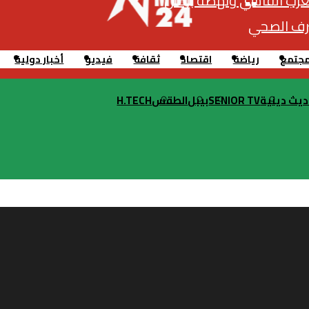
غرب الفاسي ونهضة بركان
صرف الصحي
جتمع
رياضة
اقتصاد
ثقافة
فيديو
أخبار دولية
ديث دينية
SENIOR TV
بيبل
الطقس
H.TECH