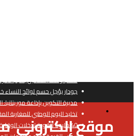
الجمعة, أغسطس 7 2026
افتحاص اتفاقيات دعم ال
أخبار عاجلة
غضب بالأحزاب بسبب تزكية وافدين 
واشنطن تجدد التزامها بحسم ملف
غضب وسط الفلاحين بسبب تأخر 
جودار يؤجل حسم لوائح النساء خ
مديرة التكوين بإذاعة موريتانيا: 
القائمة
تخليد اليوم الوطني للمغاربة المق
40 مليونا لتقوية تدخلات الوقاية المدنية بفاس