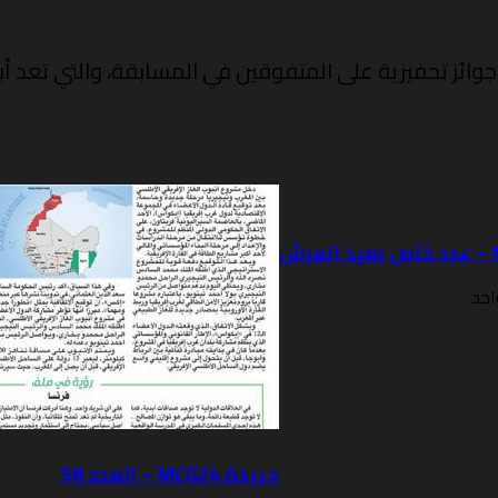
ائز تحفيزية على المتفوقين في المسابقة، والتي تعد أب
احد
جريدة MCG24 – العدد 58