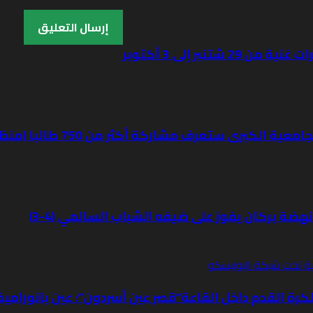
“قصر عين أسردون”: عين بانورامية