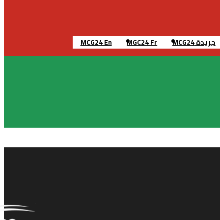
جريدة MCG24
MGC24 Fr
MCG24 En