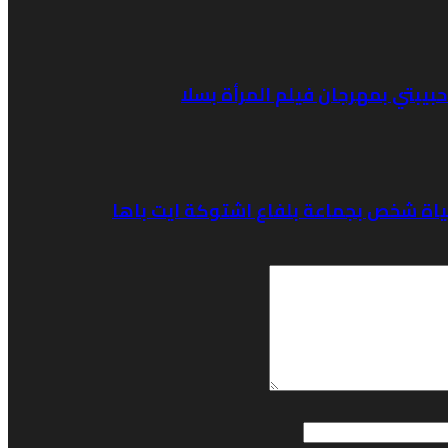
حبيبتي بمهرجان فيلم المرأة بسلا
اة شخص بجماعة بلفاع اشتوكة ايت باها