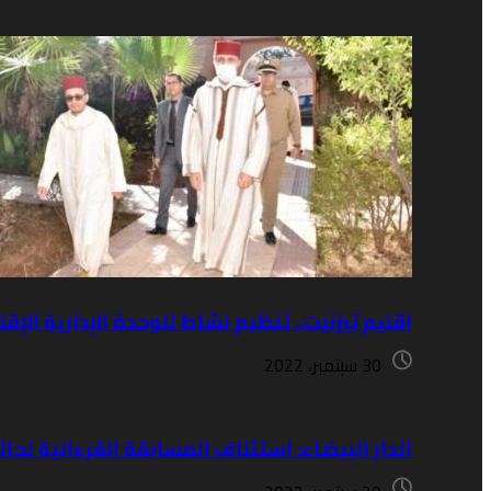
اقليم تيزنيت.. تنظيم نشاط للوحدة الإدارية ا
30 سبتمبر، 2022
الدار البيضاء: استئناف المسابقة القرءانية لج