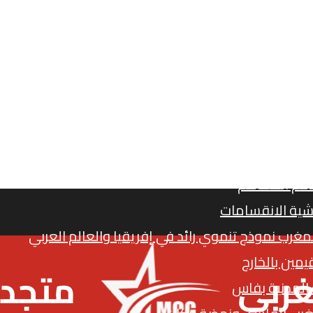
صحة في الجماعات الترابية
جدد و”الميركاتو الانتخابي”
 الصحراء المغربية
دعم الطماطم
شية الانقسامات
المغرب نموذج تنموي رائد في إفريقيا والعالم العربي
يمين بالخارج