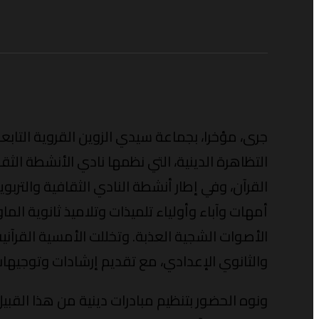
جرى، مؤخرا، بجماعة سيدي الزوين القروية التابع
التظاهرة الدينية، التي نظمها نادي الأنشطة الثق
القرآن، وفي إطار أنشطة النادي الثقافية والتربو
أمهات وآباء وأولياء تلميذات وتلاميذ ثانوية ال
الأصوات الشجية العذبة. وتخللت الأمسية القرآني
والثانوي الإعدادي، مع تقديم إرشادات وتوجيهات
ونوه الحضور بتنظيم مبادرات دينية من هذا الق