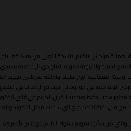
ة لعمالة مراكش، تنظيم النسخة الأولى من مسابقة “تاج ال
افية والدينية والتربوية بثانوية الماوردي الإعدادية بسيد
ية. ومرت المسابقة التي نظمت بشراكة مع نادي تجويد القرآ
ماوردي الإعدادية، في جو روحاني حيث تم الإنصات في خشوع
ة محاور همت حفظ وتجويد القرآن الكريم في فئتي الذكور و
 من قبل لجنة التحكيم، والتي شملت مجال التجويد والعلو
بيل والتي من شأنها تقويم سلوك التلاميذ وحسن تأطيرهم