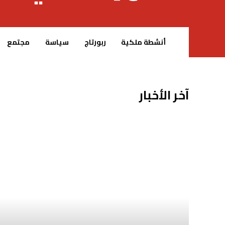
الرئيسية – MCG24
أنشطة ملكية
ربورتاج
سياسة
مجتمع
آخر الأخبار