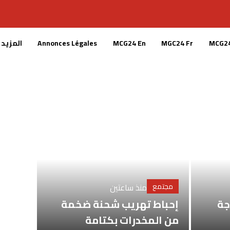
MGC24 Fr
MCG24 En
Annonces Légales
المزيد
مجتمع
منذ ساعتين
ة
إحباط تهريب شحنة ضخمة
من المخدرات بكتامة