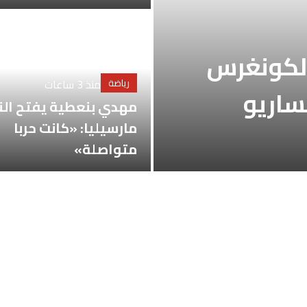
كونغرس
رياضة
منذ 3 ساعات
اريو
مهدي بنعطية يفتح النار 
مارسيليا: «كانت حربا
متواصلة»