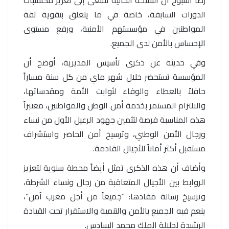
رضا اشبوح أن النسخة الحالية تسعى إلى تعزيز مكتسبات
الدورات السابقة، خاصة في ما يتعلق بتقوية ثقة
المواطنين في مؤسستهم الأمنية، ورفع مستوى
الإحساس بالأمن لدى الجميع.
وفي حديثه عن ذكرى تأسيس المديرية، أوضح أن
المؤسسة تستحضر خلال شهر ماي من كل سنة مساراً
حافلاً بالعطاء والوفاء لثوابت الأمة ومقدساتها،
والالتزام المستمر بخدمة أمن الوطن والمواطنين، معتبراً
هذه المناسبة فرصة لتثمين جهود الرعيل الأول من نساء
ورجال الأمن الوطني، وترسيخ أمن الحاضر واستشراف
مستقبل أكثر أماناً للأجيال القادمة.
وأضاف أن هذه الذكرى تمثل أيضاً محطة سنوية لتعزيز
الروابط بين الأجيال المتعاقبة من رجال ونساء الشرطة،
وترسيخ رسالة مفادها: “جميعاً من أجل مغرب آمن”،
ينعم فيه الجميع بالأمن والتنمية والاستقرار تحت القيادة
الرشيدة لجلالة الملك محمد السادس.