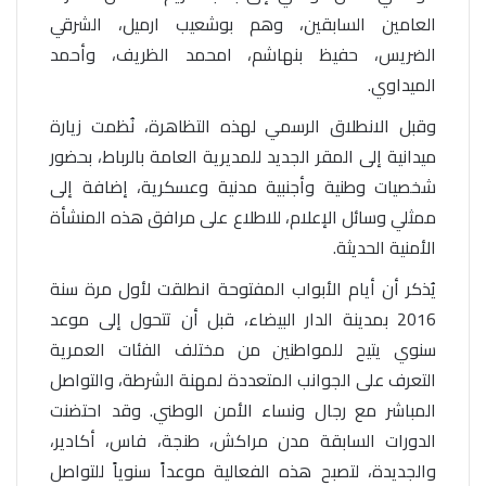
العامين السابقين، وهم بوشعيب ارميل، الشرقي
الضريس، حفيظ بنهاشم، امحمد الظريف، وأحمد
الميداوي.
وقبل الانطلاق الرسمي لهذه التظاهرة، نُظمت زيارة
ميدانية إلى المقر الجديد للمديرية العامة بالرباط، بحضور
شخصيات وطنية وأجنبية مدنية وعسكرية، إضافة إلى
ممثلي وسائل الإعلام، للاطلاع على مرافق هذه المنشأة
الأمنية الحديثة.
يُذكر أن أيام الأبواب المفتوحة انطلقت لأول مرة سنة
2016 بمدينة الدار البيضاء، قبل أن تتحول إلى موعد
سنوي يتيح للمواطنين من مختلف الفئات العمرية
التعرف على الجوانب المتعددة لمهنة الشرطة، والتواصل
المباشر مع رجال ونساء الأمن الوطني. وقد احتضنت
الدورات السابقة مدن مراكش، طنجة، فاس، أكادير،
والجديدة، لتصبح هذه الفعالية موعداً سنوياً للتواصل