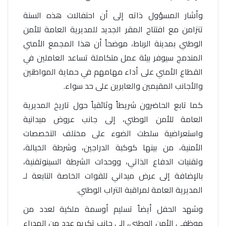
وأشار المسؤول ذاته إلى أن احتفالات هذه السنة
تتزامن مع افتتاح المقر الجديد للمديرية العامة للأمن
الوطني بمدينة الرباط، موضحاً أن هذا المجمع الأمني
المندمج سيوفر بيئة عمل متكاملة تساعد العاملين في
القطاع الأمني على أداء مهامهم في حماية المواطنين
والأجانب المقيمين والعابرين على حد سواء.
كما تابع الحاضرون شريطاً وثائقياً حول تاريخ المديرية
العامة للأمن الوطني، إلى جانب عروض ميدانية
واستعراضية سلطت الضوء على مختلف التخصصات
الأمنية، من بينها كوكبة الدراجين، وشرطة الخيالة،
وتقنيات الدفاع الذاتي، ووحدات الشرطة السينوتقنية،
بالإضافة إلى عرض ميداني للقوات الخاصة التابعة لـ
المديرية العامة لمراقبة التراب الوطني.
وشهد الحفل أيضاً تسليم أوسمة ملكية لعدد من
موظفي الأمن الوطني، إلى جانب تكريم عدد من المدراء