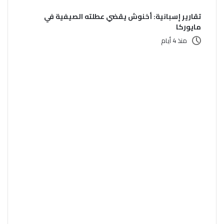
تقارير إسبانية: أخنوش يقضي عطلته الصيفية في
مايوركا
منذ 4 أيام