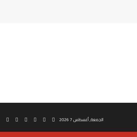
‫TikTok
ملخص الموقع RSS
انستقرام
‫X
‫YouTube
فيس
الجمعة, أغسطس 7 2026