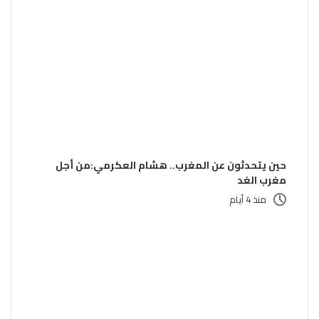
حين يتحدثون عن المغرب.. هشام العكرمي:من أجل
مغرب الغد
منذ 4 أيام