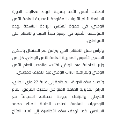
انطلقت أمس الأحد بمدينة الرباط فعاليات الدورة
السابعة
لأيام الأبواب المفتوحة للمديرية العامة للأمن
الوطني
، في خطوة تعكس الإرادة الراسخة لهذه
المؤسسة الأمنية في ترسيخ مبدأ القرب والانفتاح على
المواطنين.
وترأس حفل الافتتاح، الذي يتزامن مع الاحتفال بالذكرى
السبعين لتأسيس المديرية العامة للأمن الوطني، كل من
وزير الداخلية عبد الوافي لفتيت، والمدير العام للأمن
الوطني ولمراقبة التراب الوطني عبد اللطيف حموشي.
وتجسد هذه الدورة، المنظمة إلى غاية 22 ماي الجاري،
التزام المديرية العامة المتواصل بتحديث المرفق العام
الشرطي والارتقاء بجودة خدماته، انسجاماً مع
التوجيهات السامية لصاحب الجلالة الملك محمد
السادس. كما تهدف هذه التظاهرة إلى تعزيز انفتاح