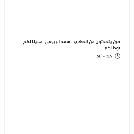
حين يتحدثون عن المغرب.. سعد الربيعي: هنيئا لكم
بوطنكم
منذ 4 أيام