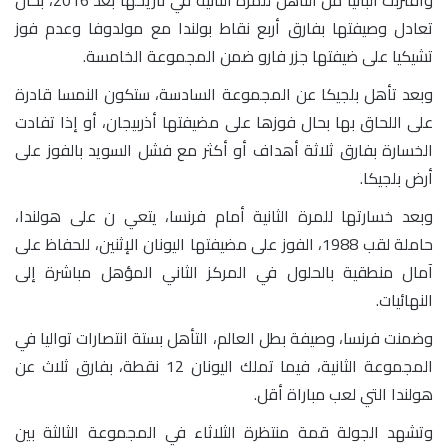
واقتربت ألبانيا من التأهل للمرة الثانية في تاريخها بعد 2016، بحال
تعادل وصيفتها بفارق أربع نقاط بولندا مع مولدوفا وعدم فوز
تشيكيا على ضيفتها جزر فارو ضمن المجموعة الخامسة.
وبعد تأهل بلجيكا عن المجموعة السادسة، ستكون النمسا قادرة
على اللحاق بها بحال فوزها على مضيفتها أذربيجان، أو إذا تفادت
الخسارة بفارق ثلاثة أهداف أو أكثر مع فشل السويد بالفوز على
أرض بلجيكا.
وبعد خسارتها للمرة الثانية أمام فرنسا، يتعي ن على هولندا،
حاملة لقب 1988، الفوز على مضيفتها اليونان الإثنين، للحفاظ على
آمال منطقية بالحلول في المركز الثاني المؤهل مباشرة إلى
النهائيات.
وضمنت فرنسا، وصيفة بطل العالم، التأهل بستة انتصارات تواليا في
المجموعة الثانية، فيما تملك اليونان 12 نقطة، بفارق ثلاث عن
هولندا التي لعب مباراة أقل.
وتشهد الجولة قمة منتظرة الثلاثاء في المجموعة الثالثة بين