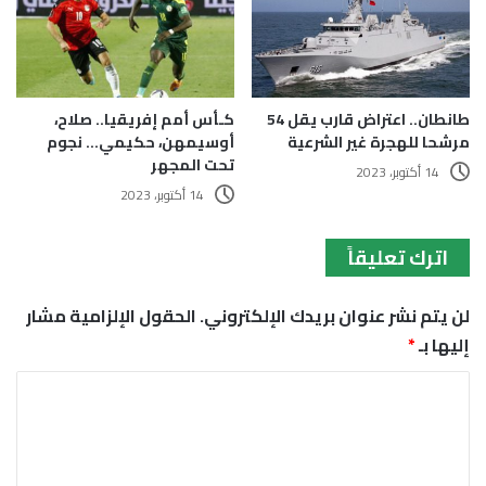
كـأس أمم إفريقيا.. صلاح،
طانطان.. اعتراض قارب يقل 54
أوسيمهن، حكيمي… نجوم
مرشحا للهجرة غير الشرعية
تحت المجهر
14 أكتوبر، 2023
14 أكتوبر، 2023
اترك تعليقاً
لن يتم نشر عنوان بريدك الإلكتروني.
الحقول الإلزامية مشار
إليها بـ
*
ا
ل
ت
ع