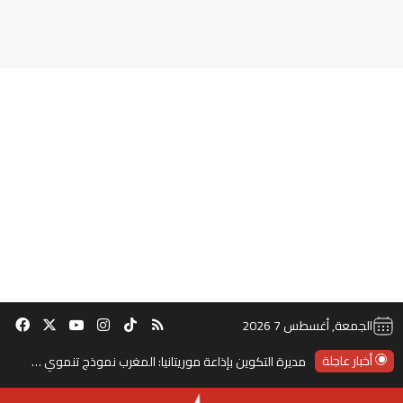
‫TikTok
ملخص الموقع RSS
انستقرام
‫X
‫YouTube
فيس
الجمعة, أغسطس 7 2026
أخبار عاجلة
مديرة التكوين بإذاعة موريتانيا: المغرب نموذج تنموي رائد في إفريقيا والعالم العربي