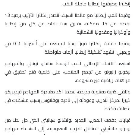
إنكلترا وضيفتها إيطاليا حاملة اللقب.
وفيما تلعب إيطاليا مع مالطا السبت، تتصدر إنكلترا الترتيب برصيد 13
نقطة من 15 ممكنة، بفارق ست نقاط عن كل من إيطاليا
وأوكرانيا ومقدونيا الشمالية.
وفيما حققت إنكلترا فوزا وديا الجمعة على أستراليا 1-0 في
ويمبلي، تشهد تشكيلة إيطاليا أزمات متواصلة.
استبعد الاتحاد الإيطالي لاعب الوسط ساندرو تونالي والمهاجم
نيكولو زانيولو من تجمع المنتخب، على خلفية فتح تحقيق في
مراهنات رياضية غير مشروعة.
وتلقى ضربة معنوية جديدة، بعدما اكد مغادرة المهاجم فيديريكو
كييزا لمركز التدريب وعودته إلى ناديه يوفنتوس بسبب مشكلات في
عضلات فخذه.
غيابات دفعت المدرب الجديد لوتشانو سباليتي الذي حل بدلا من
روبرتو مانشيني المنتقل لتدريب السعودية، إلى استدعاء مهاجم