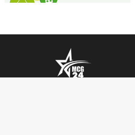
تأملات
أنشطة ملكية
فيديو
أحاديث دينية
ربورتاج
أخبار دولية
SENIOR TV
سياسة
جريدة MCG24
بيبل
مجتمع
MGC24 Fr