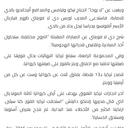
ويغيب عن “لا روخا” الجناح نيكو وليامس والمدافع أليخاندرو بالدي
للاصابة، فاستدعى المدرب لويس دي لا فوينتي ظهير فياريال
الأيسر ألفونسو بيدراسا ليحل بدلا من بالدي.
شرح دي لا فوينتي عن المباراة المقبلة “النروج مختلفة. سنحاول
أخذ المبادرة وتقليص قدراتها الهجومية”.
وفي المجموعة الرابعة، ستبلغ تركيا النهائيات بحال فوزها على
ضيفتها لاتفيا مع اخفاق ويلز بالفوز على ضيفتها كرواتيا.
تتصدر تركيا بـ13 نقطة، بفارق ثلاث عن كرواتيا وست عن كل من
أرمينيا وويلز.
آخر انجازات تركيا التفوق بهدف على أرض كرواتيا ثالثة المونديال
التي قال مدربها زلاتكو داليتش “استحقت تركيا الفوز. كنا سيئين.
ارتكبنا الكثير من الأخطاء منذ البداية. لم ننجح بفرض أسلوبنا
ونستحق الخسارة”.