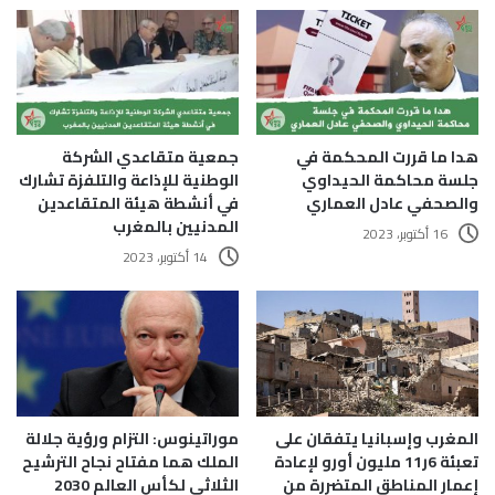
هدا ما قررت المحكمة في
جمعية متقاعدي الشركة
جلسة محاكمة الحيداوي
الوطنية للإذاعة والتلفزة تشارك
والصحفي عادل العماري
في أنشطة هيئة المتقاعدين
المدنيين بالمغرب
16 أكتوبر، 2023
14 أكتوبر، 2023
المغرب وإسبانيا يتفقان على
موراتينوس: التزام ورؤية جلالة
تعبئة 6ر11 مليون أورو لإعادة
الملك هما مفتاح نجاح الترشيح
إعمار المناطق المتضررة من
الثلاثي لكأس العالم 2030