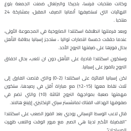
وكانت منتخبات فرنسا، بلجيكا والبرتغال ضمنت الجمعة بلوغ
النهائيات التي تستضيفها ألمانيا الصيف المقبل، بمشاركة 24
منتخبا .
وبعد فرملتها انطلاقة اسكتلندا الصاروخية في المجموعة الأولى،
عندما حققت خمسة انتصارات تواليا ، ستحجز إسبانيا بطاقة التأهل
بحال فوزها على ضيفتها النروج الأحد.
وستكون اسكتلندا قادرة على التأهل دون ان تلعب، بحال اخفاق
النروج بالفوز على إسبانيا.
لكن إسبانيا الفائزة على اسكتلندا (2-0) والتي قلصت الفارق إلى
ثلاث نقاط معها (15-12) مع مباراة أقل في رصيدها، ستكون
مهمتها صعبة بمواجهة النروج الثالثة (10) والتي تضم في
صفوفها الهداف الفتاك لمانشستر سيتي الإنكليزي إرلينغ هالاند.
قال لاعب الوسط الإسباني رودري بعد الفوز الصعب على اسكتلندا
“الفضيلة الأكبر لدينا هي الصبر. مع مرور الوقت والتعب ظهرت
المساحات”.