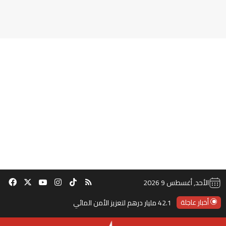
‫TikTok
ملخص الموقع RSS
انستقرام
‫X
‫YouTube
فيس
الأحد, أغسطس 9 2026
أخبار عاجلة
42.1 مليار درهم لتعزيز الأمن المائي