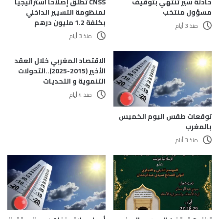
حادثة سير تنتهي بتوقيف
CNSS تطلق إصلاحا استراتيجيا
مسؤول منتخب
لمنظومة التسيير الداخلي
بكلفة 1.2 مليون درهم
منذ 3 أيام
منذ 3 أيام
الاقتصاد المغربي خلال العقد
الأخير (2015-2025)..التحولات
التنموية و التحديات
منذ 4 أيام
توقعات طقس اليوم الخميس
بالمغرب
منذ 3 أيام