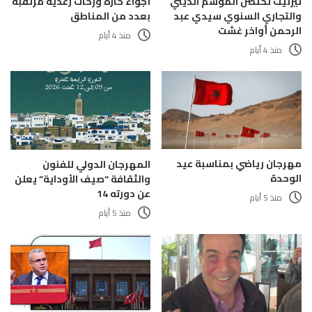
تيزنيت تحتضن الموسم الديني
أجواء حارة وزخات رعدية مرتقبة
والتجاري السنوي سيدي عبد
بعدد من المناطق
الرحمن أواخر غشت
منذ 4 أيام
منذ 4 أيام
مهرجان رياضي بمناسبة عيد
المهرجان الدولي للفنون
الوحدة
والثقافة “صيف الأوداية” يعلن
عن دورته 14
منذ 5 أيام
منذ 5 أيام