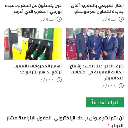
الغاز الطبيعي بالمغرب: آفاق
حين يتحدثون عن المغرب.. عبده
جديدة للتعاون مع موسكو
بورجي: المغرب الذي أعرف
منذ 6 أيام
منذ 6 أيام
أسعار المحروقات بالمغرب
شرف الدين دينار يجسد إشعاع
ترتفع بدرهم للتر الواحد
الجالية المغربية في احتفالات
عيد العرش
منذ 6 أيام
منذ 6 أيام
اترك تعليقاً
لن يتم نشر عنوان بريدك الإلكتروني.
الحقول الإلزامية مشار
إليها بـ
*