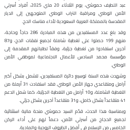
عبد اللطيف حموشي، يوم الثلاثاء 20 ماي 2025، أفراد أسرتي
الأمن الوطني ومراقبة التراب الوطني المتوجهين إلى الديار
المقدسة بالمملكة العربية السعودية لأداء مناسك الحج.
وقد بلغ عدد المستفيدين من هذه المبادرة 286 حاجاً وحاجة،
منهم 199 حصلوا على تغطية شاملة لجميع نفقات الحج، و87
آخرين استفادوا من تغطية جزئية، وفقاً لطلباتهم المقدمة إلى
مؤسسة محمد السادس للأعمال الاجتماعية لموظفي الأمن
الوطني.
وشهدت هذه السنة توسيع دائرة المستفيدين، لتشمل بشكل أكبر
أرامل ومتقاعدي جهاز الأمن الوطني. فقد استفادت 31 أرملة من
التغطية الشاملة، و10 أرامل من التغطية الجزئية، كما شمل الدعم
41 متقاعداً بشكل كامل، و31 متقاعداً آخرين بشكل جزئي.
وبمناسبة هذا الحدث، قدّم السيد حموشي منحة مالية استثنائية
لجميع الحجاج من أسرتي الأمن، دعماً لهم على أداء الركن
الخامس من الإسلام في أفضل الظروف الروحية والمادية.