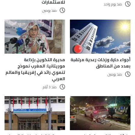
للاستثمارات
منذ يوم واحد
منذ يومين
أجواء حارة وزخات رعدية مرتقبة
مديرة التكوين بإذاعة
بعدد من المناطق
موريتانيا: المغرب نموذج
تنموي رائد في إفريقيا والعالم
منذ يومين
العربي
منذ 3 أيام