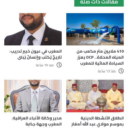
مقالات ذات صلة
410 ملايين متر مكعب من
المغرب في عيون خبير تدريب:
المياه المحلاة.. OCP يعزز
تاريخٌ يُكتب وإنسانٌ يُبنى
السيادة المائية للمغرب
منذ 19 ساعة
منذ 13 ساعة
انطلاق الأنشطة الدينية
مدير وكالة الأنباء العراقية:
بموسم مولاي عبد الله أمغار
المغرب وجهة جذابة