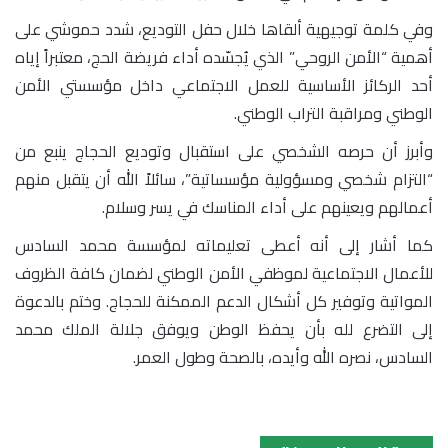
وفي كلمة توجيهية ألقاها خلال حفل التوديع، شدد حموشي على
أهمية “الأمن الروحي” الذي يُجسّده أداء فريضة الحج، معتبراً إياه
أحد الركائز الأساسية للعمل الاجتماعي داخل مؤسستي الأمن
الوطني ومراقبة التراب الوطني.
وأبرز أن حرصه الشخصي على استقبال وتوديع الحجاج ينبع من
“التزام شخصي ومسؤولية مؤسساتية”، سائلاً الله أن يتقبل منهم
أعمالهم ويعينهم على أداء المناسك في يسر وسلام.
كما أشار إلى أنه أعطى تعليماته لمؤسسة محمد السادس
للأعمال الاجتماعية لموظفي الأمن الوطني لضمان كافة الظروف
المواتية وتوفير كل أشكال الدعم الممكنة للحجاج. وختم بالدعوة
إلى التضرع لله بأن يحفظ الوطن ويوفق جلالة الملك محمد
السادس، نصره الله وأيده، بالصحة وطول العمر.