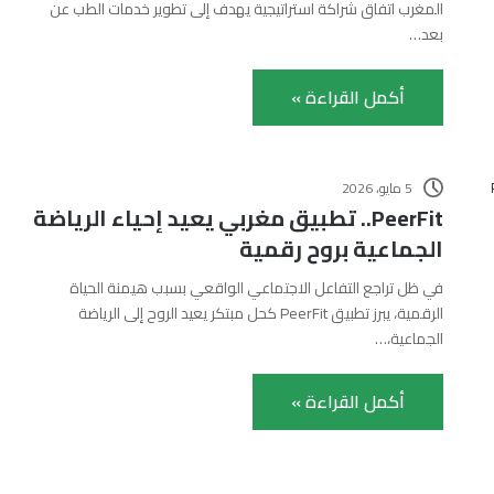
المغرب اتفاق شراكة استراتيجية يهدف إلى تطوير خدمات الطب عن
بعد…
أكمل القراءة »
5 مايو، 2026
PeerFit.. تطبيق مغربي يعيد إحياء الرياضة
الجماعية بروح رقمية
في ظل تراجع التفاعل الاجتماعي الواقعي بسبب هيمنة الحياة
الرقمية، يبرز تطبيق PeerFit كحل مبتكر يعيد الروح إلى الرياضة
الجماعية،…
أكمل القراءة »