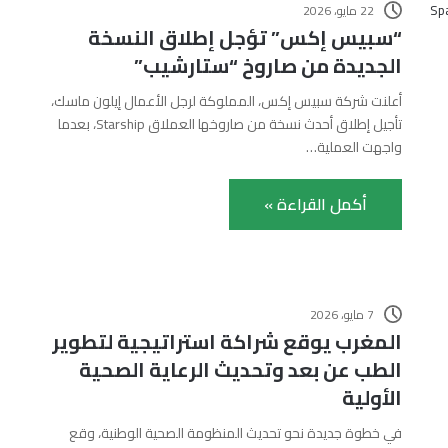
22 مايو، 2026
“سبيس إكس” تؤجل إطلاق النسخة
الجديدة من صاروخ “ستارشيب”
أعلنت شركة سبيس إكس، المملوكة لرجل الأعمال إيلون ماسك،
تأجيل إطلاق أحدث نسخة من صاروخها العملاق Starship، بعدما
واجهت العملية…
أكمل القراءة »
7 مايو، 2026
المغرب يوقع شراكة استراتيجية لتطوير
الطب عن بعد وتحديث الرعاية الصحية
الأولية
في خطوة جديدة نحو تحديث المنظومة الصحية الوطنية، وقع