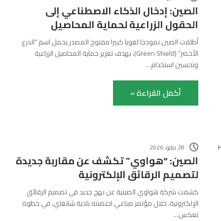
الصين: إدخال الذكاء الاصطناعي إلى
الحقول الزراعية لحماية المحاصيل
أطلقت الصين نموذجا لغويا كبيرا مفتوح المصدر يحمل اسم “الدرع
الأخضر” (Green Shield)، بهدف تعزيز حماية المحاصيل الزراعية
وتحسين استخدام…
أكمل القراءة »
28 مايو، 2026
الصين: “هواوي” تكشف عن مقاربة جديدة
لتصميم الرقائق الإلكترونية
كشفت شركة هواوي الصينية عن نهج جديد في تصميم الرقائق
الإلكترونية، خلال مؤتمر صناعي احتضنته بلدية شانغاي، في خطوة
تعكس…