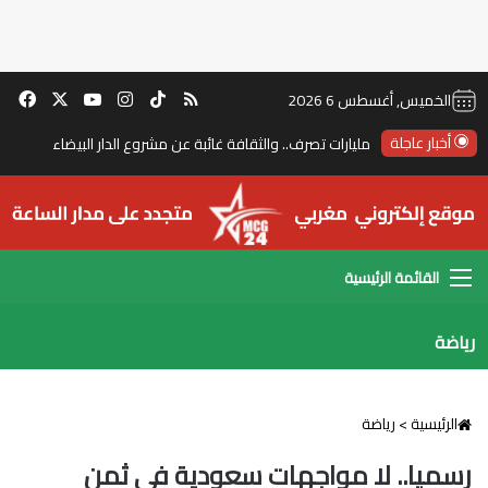
‫TikTok
ملخص الموقع RSS
انستقرام
‫X
‫YouTube
فيس
الخميس, أغسطس 6 2026
أخبار عاجلة
مليارات تصرف.. والثقافة غائبة عن مشروع الدار البيضاء
القائمة
رياضة
الرئيسية
>
رياضة
رسميا.. لا مواجهات سعودية في ثمن