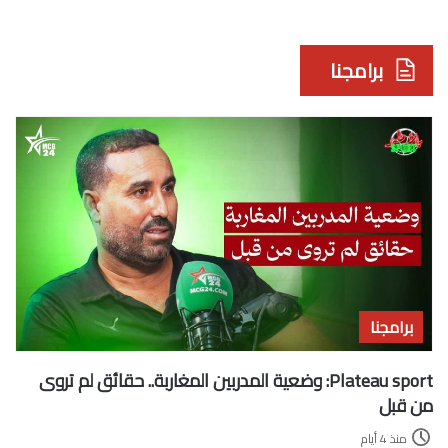
برامجنا
برامجنا
Plateau sport: وضعية المدربين المغاربة.. حقائق لم تروى
من قبل
منذ 4 أيام