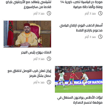
موجة حر قياسية تضرب كوريا: 14
تشيلسي يتعاقد مع الأرجنتيني باركو
وفاة وألفا حالة مرضية
قادما من ستراسبورغ
منذ 3 أيام
منذ 3 أيام
أسعار الذهب اليوم: ارتفاع قياسي
مدعوم بتراجع النفط
منذ 3 أيام
الملك يهنئ رئيس النيجر
منذ 3 أيام
إيران تعلن قرب التوصل لاتفاق مع
عمان بشأن هرمز
منذ 4 أيام
لبؤات الأطلس يواجهن السنغال في
موقعة لحسم الصدارة