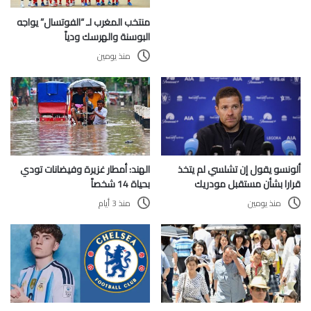
منتخب المغرب لـ “الفوتسال” يواجه
البوسنة والهرسك ودياً
منذ يومين
ألونسو يقول إن تشلسي لم يتخذ
الهند: أمطار غزيرة وفيضانات تودي
قرارا بشأن مستقبل مودريك
بحياة 14 شخصاً
منذ يومين
منذ 3 أيام