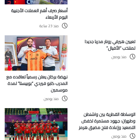
أسعار صرف أهم العملات الأجنبية
اليوم الأربعاء
منذ 23 ساعة
تعيين هيرفي رونار مدربا جديدا
لمنتخب “الأفيال”
منذ يومين
نهضة بركان يعلن رسمياً تعاقده مع
المدرب كابو فيردي “بوبيستا” لمدة
موسمين
منذ يومين
الوساطة القطرية بين واشنطن
وطهران: جهود مستمرة لخفض
التصعيد وإعادة فتح مضيق هرمز
منذ يومين