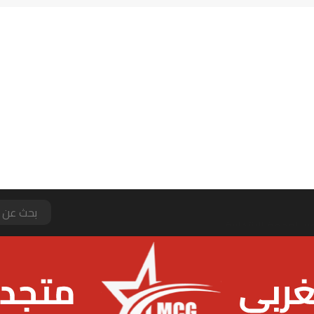
جلالة الملك يهنئ رئيس جمهورية كوت ديفوار بمناسبة العيد الوطني لبلاده