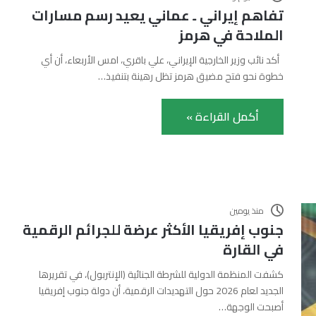
تفاهم إيراني ـ عماني يعيد رسم مسارات
الملاحة في هرمز
أكد نائب وزير الخارجية الإيراني، علي باقري، امس الأربعاء، أن أي
خطوة نحو فتح مضيق هرمز تظل رهينة بتنفيذ…
أكمل القراءة »
منذ يومين
جنوب إفريقيا الأكثر عرضة للجرائم الرقمية
في القارة
كشفت المنظمة الدولية للشرطة الجنائية (الإنتربول)، في تقريرها
الجديد لعام 2026 حول التهديدات الرقمية، أن دولة جنوب إفريقيا
أصبحت الوجهة…