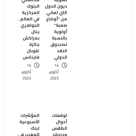
ديون الدول
البنوك
التي تعاني
المركزية
من “أوضاع
في العالم..
صعبة”
الجواهري
أولوية
ينال
بالنسبة
بمراكش
لصندوق
جائزة
النقد
غلوبال
الدولي
فاينانس
14
14
أكتوبر،
أكتوبر،
2023
2023
توقعات
المؤشرات
أحوال
الأسبوعية
الطقس
لبنك
ودرجات
المغرب في