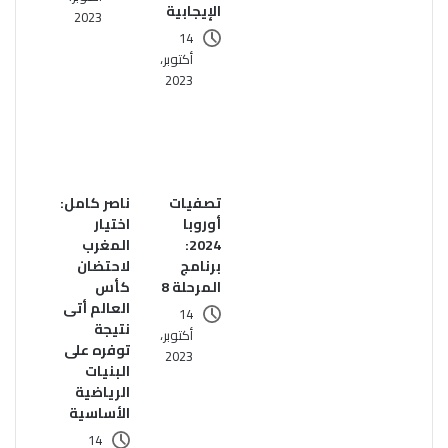
الإيجابية
2023
14
أكتوبر،
2023
تصفيات
ناصر كامل:
أوروبا
اختيار
2024:
المغرب
برنامج
لاحتضان
المرحلة 8
كأس
العالم أتى
14
نتيجة
أكتوبر،
توفره على
2023
البنيات
الرياضية
الأساسية
14