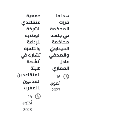
هدا ما
جمعية
قررت
متقاعدي
المحكمة
الشركة
في جلسة
الوطنية
محاكمة
للإذاعة
الحيداوي
والتلفزة
والصحفي
تشارك في
عادل
أنشطة
العماري
هيئة
المتقاعدين
16
المدنيين
أكتوبر،
بالمغرب
2023
14
أكتوبر،
2023