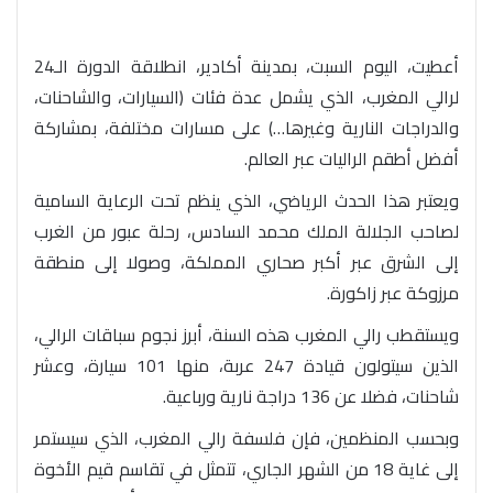
أعطيت، اليوم السبت، بمدينة أكادير، انطلاقة الدورة الـ24
لرالي المغرب، الذي يشمل عدة فئات (السيارات، والشاحنات،
والدراجات النارية وغيرها…) على مسارات مختلفة، بمشاركة
أفضل أطقم الراليات عبر العالم.
ويعتبر هذا الحدث الرياضي، الذي ينظم تحت الرعاية السامية
لصاحب الجلالة الملك محمد السادس، رحلة عبور من الغرب
إلى الشرق عبر أكبر صحاري المملكة، وصولا إلى منطقة
مرزوكة عبر زاكورة.
ويستقطب رالي المغرب هذه السنة، أبرز نجوم سباقات الرالي،
الذين سيتولون قيادة 247 عربة، منها 101 سيارة، وعشر
شاحنات، فضلا عن 136 دراجة نارية ورباعية.
وبحسب المنظمين، فإن فلسفة رالي المغرب، الذي سيستمر
إلى غاية 18 من الشهر الجاري، تتمثل في تقاسم قيم الأخوة