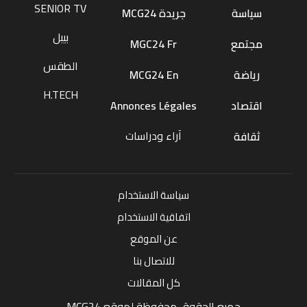
SENIOR TV
سياسة
جريدة MCG24
بيبل
مجتمع
MGC24 Fr
الطقس
رياضة
MCG24 En
H.TECH
اقتصاد
Annonces Légales
آراء ودراسات
ثقافة
سياسة الاستخدام
اتفاقية الاستخدام
عن الموقع
للاتصال بنا
كل المقالات
جميع الحقوق محفوظة لموقع MCG24