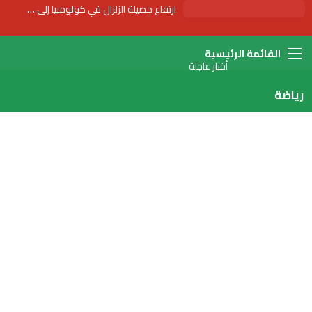
ارتفاع حصيلة الزلزال في كولومبيا إلى 69 قتيلا
القائمة
أخبار عاجلة
رياضة