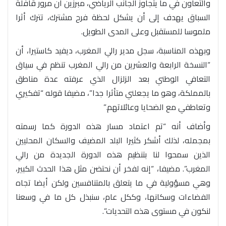
والتعاون في ما يتجاوز الجانب الرياضي، مبرزين أن مرور قافلة
السباق يهدف إلى أن يشكل لحظة فرح مشترك، تترك أثرا
ملموسا للمستقبل وعلى المدى الطويل.
وبهذه المناسبة، سجل مدير رالي المغرب، ديفيد كاستيرا، أن
“النسخة الرابعة والعشرين من رالي المغرب تنظم في سياق
التعافي الوطني بعد الزلزال الذي عرفته عدة مناطق
بالمملكة، وهو ما يجعلني متأثرا جدا”، مضيفا قوله “تفكيري
وتعاطفي مع الضحايا وعائلاتهم.”
وأضاف أنه “تم اعتماد مسار هذه الدورة كما رسمته
بمجمله، لذلك أشكر كثيرا البلد المضيف والسكان المحليين
الذين سمحوا لنا بتنظيم هذه الدورة الجديدة من رالي
المغرب”. مضيفا، “إنه لفخر أن نحتضن مثل هذا الحدث الكبير،
وهي مسؤولية في ما يتعلق بالمتنافسين ولكن أيضا تجاه
الفضاءات وسكانها، وككل عام، سنبذل كل ما في وسعنا
لنكون في مستوى هذه التحديات”.