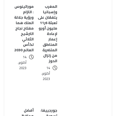
المغرب
موراتينوس
وإسبانيا
: التزام
يتفقان على
ورؤية جلالة
تعبئة 6ر11
الملك هما
مليون أورو
مفتاح نجاح
لإعادة
الترشيح
إعمار
الثلاثي
المناطق
لكأس
المتضررة
العالم 2030
من زلزال
14
الحوز
أكتوبر،
2023
14
أكتوبر،
2023
جورجييفا:
أفضل
تسوية
محافظي