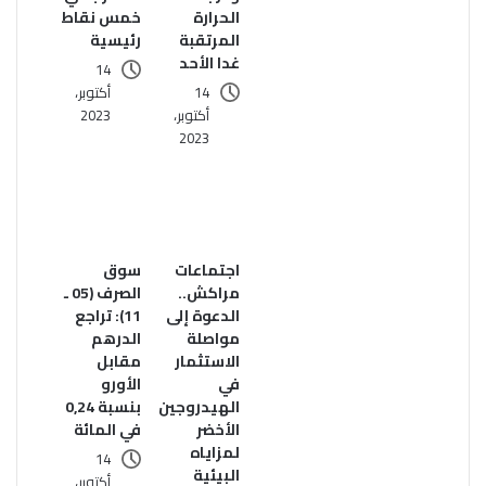
الحرارة
خمس نقاط
المرتقبة
رئيسية
غدا الأحد
14
14
أكتوبر،
أكتوبر،
2023
2023
اجتماعات
سوق
مراكش..
الصرف (05 ـ
الدعوة إلى
11): تراجع
مواصلة
الدرهم
الاستثمار
مقابل
في
الأورو
الهيدروجين
بنسبة 0,24
الأخضر
في المائة
لمزاياه
14
البيئية
أكتوبر،