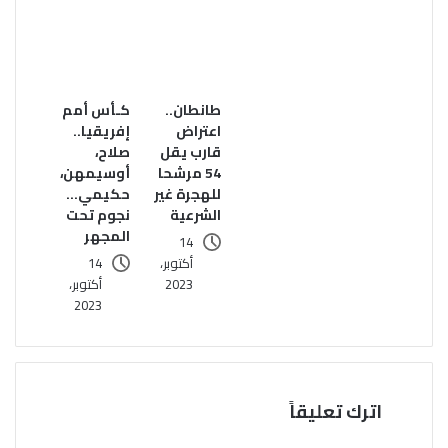
طانطان..
كـأس أمم
اعتراض
إفريقيا..
قارب يقل
صلاح،
54 مرشحا
أوسيمهن،
للهجرة غير
حكيمي…
الشرعية
نجوم تحت
المجهر
14
أكتوبر،
14
2023
أكتوبر،
2023
اترك تعليقاً