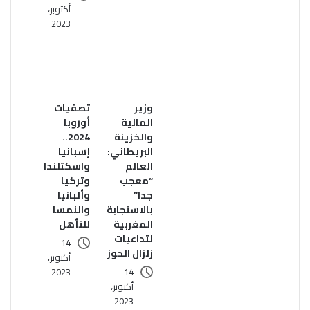
أكتوبر،
2023
وزير
تصفيات
المالية
أوروبا
والخزينة
2024..
البريطاني:
إسبانيا
العالم
واسكتلندا
“معجب
وتركيا
جدا”
وألبانيا
بالاستجابة
والنمسا
المغربية
للتأهل
لتداعيات
14
زلزال الحوز
أكتوبر،
2023
14
أكتوبر،
2023