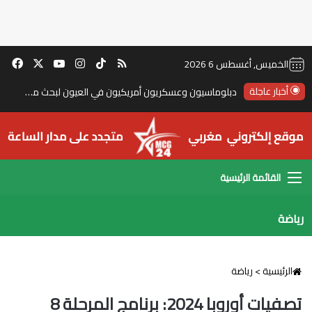
‫TikTok
ملخص الموقع RSS
انستقرام
‫X
‫YouTube
فيس
الخميس, أغسطس 6 2026
أخبار عاجلة
دبلوماسيون وعسكريون أمريكيون في العيون لبحث مستقبل “المينورسو”
القائمة
رياضة
الرئيسية
>
رياضة
تصفيات أوروبا 2024: برنامج المرحلة 8