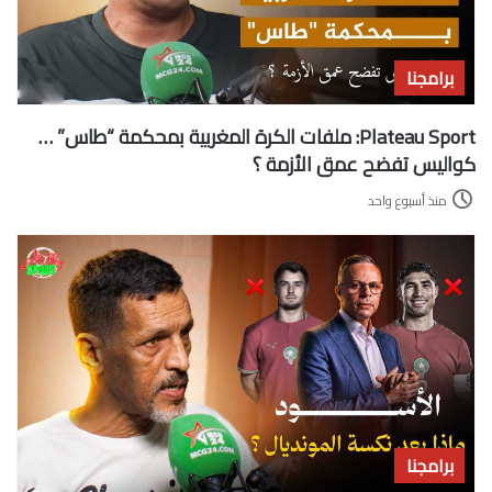
برامجنا
Plateau Sport: ملفات الكرة المغربية بمحكمة “طاس” …
كواليس تفضح عمق الأزمة ؟
منذ أسبوع واحد
برامجنا