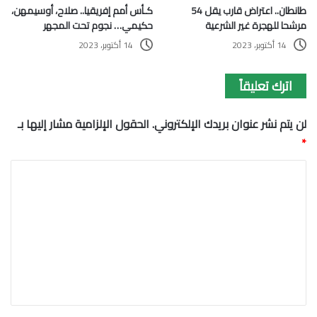
كـأس أمم إفريقيا.. صلاح، أوسيمهن،
طانطان.. اعتراض قارب يقل 54
حكيمي… نجوم تحت المجهر
مرشحا للهجرة غير الشرعية
14 أكتوبر، 2023
14 أكتوبر، 2023
اترك تعليقاً
لن يتم نشر عنوان بريدك الإلكتروني.
الحقول الإلزامية مشار إليها بـ
*
ا
ل
ت
ع
ل
ي
ق