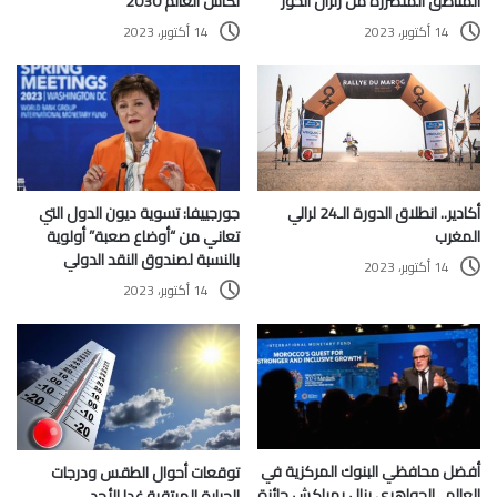
المناطق المتضررة من زلزال الحوز
لكأس العالم 2030
14 أكتوبر، 2023
14 أكتوبر، 2023
أكادير.. انطلاق الدورة الـ24 لرالي
جورجييفا: تسوية ديون الدول التي
المغرب
تعاني من “أوضاع صعبة” أولوية
بالنسبة لصندوق النقد الدولي
14 أكتوبر، 2023
14 أكتوبر، 2023
أفضل محافظي البنوك المركزية في
توقعات أحوال الطقس ودرجات
العالم.. الجواهري ينال بمراكش جائزة
الحرارة المرتقبة غدا الأحد