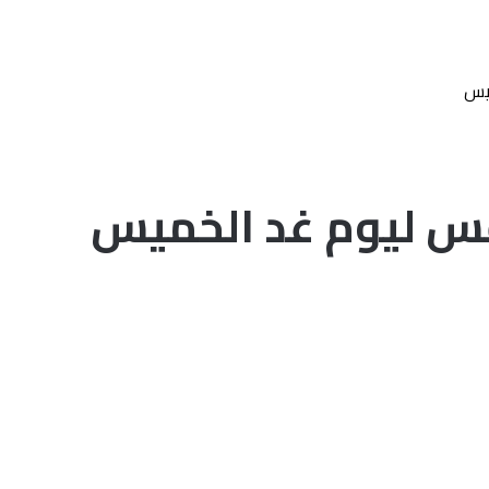
يس
س ليوم غد الخميس