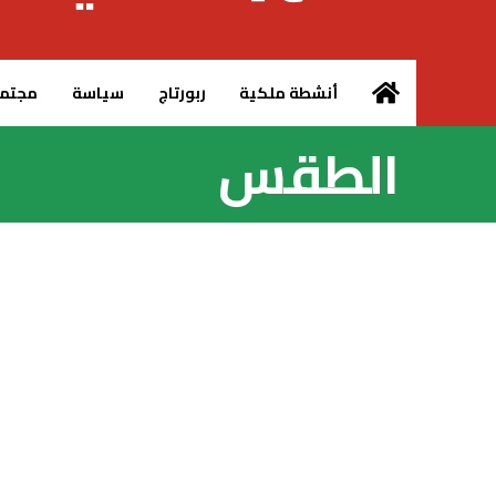
الرئيسية – MCG24
أنشطة ملكية
ربورتاج
سياسة
مجتم
الطقس