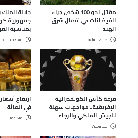
مقتل نحو 100 شخص جراء
جلالة الملك 
الفيضانات في شمال شرق
جمهورية كوت
الهند
بمناسبة العي
منذ 12 ساعة
منذ 13 ساعة
قرعة كأس الكونفدرالية
الإفريقية.. مواجهات سهلة
في المائة
للجيش الملكي والرجاء
منذ يومين
منذ يومين