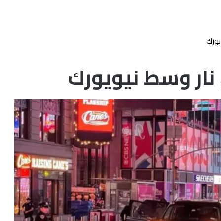
يورك
نار وسط نيويورك