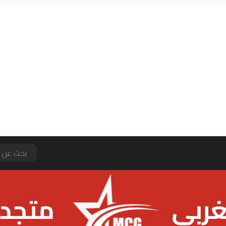
يتي يرفض عرضا من برشلونة لضم رودري