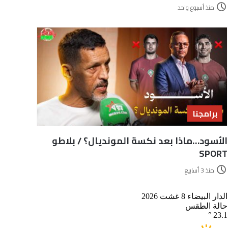
منذ أسبوع واحد
برامجنا
الأسود…ماذا بعد نكسة المونديال؟ / بلاطو
SPORT
منذ 3 أسابيع