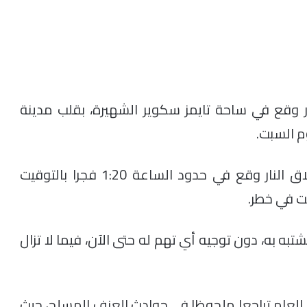
 وقع في ساحة تايمز سكوير الشهيرة، بقلب مدينة
م السبت.
وأوضحت شبكة “سي إن إن” الإخبارية أن إطلاق النار وقع في حدود الساعة 1:20 فجرا بالتوقيت
ست في خطر.
 به، دون توجيه أي تهم له حتى الآن، فيما لا تزال
 العام تراجعا ملحوظا في حوادث العنف المسلح، حيث