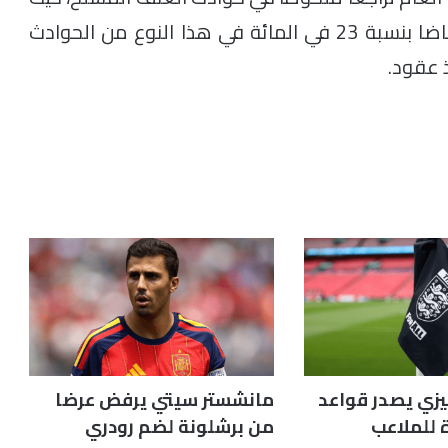
سجلت، إلى حدود الثالث من غشت الجاري، انخفاضا بنسبة 23 في المائة في هذا النوع من الحوادث
 عقود.
ليزي يصدر قواعد
مانشستر سيتي يرفض عرضا
 للملاعب
من برشلونة لضم رودري