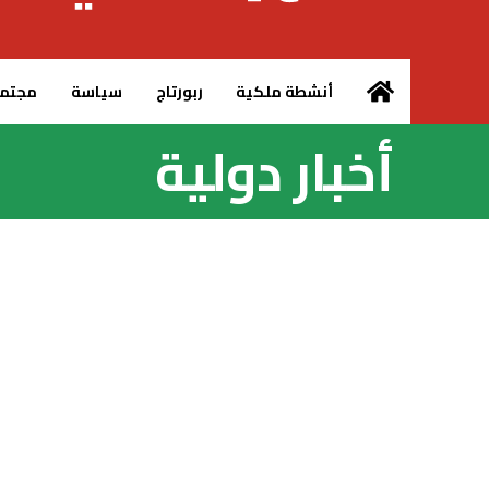
الرئيسية – MCG24
أنشطة ملكية
ربورتاج
سياسة
مجتم
أخبار دولية