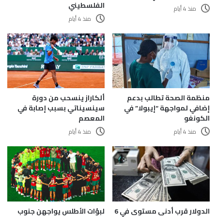
الفلسطيني
منذ 4 أيام
منذ 4 أيام
منظمة الصحة تطالب بدعم
ألكاراز ينسحب من دورة
إضافي لمواجهة “إيبولا” في
سينسيناتي بسبب إصابة في
الكونغو
المعصم
منذ 4 أيام
منذ 4 أيام
الدولار قرب أدنى مستوى في 6
لبؤات الأطلس يواجهن جنوب