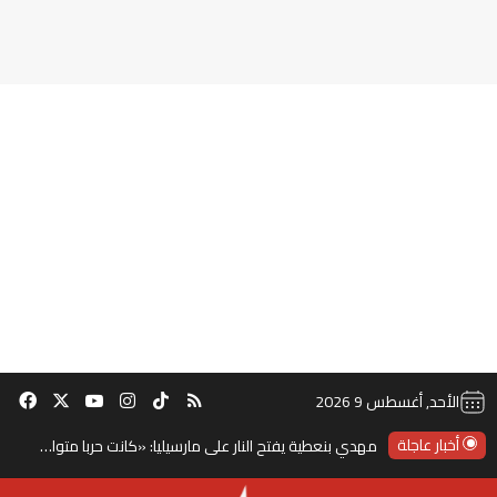
‫TikTok
ملخص الموقع RSS
انستقرام
‫X
‫YouTube
فيس
الأحد, أغسطس 9 2026
أخبار عاجلة
مهدي بنعطية يفتح النار على مارسيليا: «كانت حربا متواصلة»