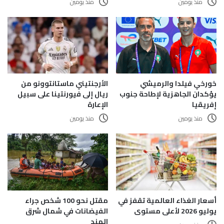
منذ يومين
منذ يومين
الأرجنتيني ماستانتوونو من
خورخي فيلدا والرميشي
ريال إلى فيورنتينا على سبيل
يؤكدان الجاهزية لإطاحة جنوب
الإعارة
إفريقيا
منذ يومين
منذ يومين
أسعار الغذاء العالمية تقفز في
مقتل نحو 100 شخص جراء
يوليو 2026 لأعلى مستوى
الفيضانات في شمال شرق
الهند