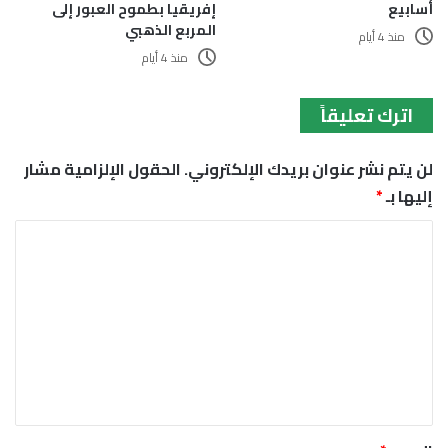
أسابيع
إفريقيا بطموح العبور إلى
المربع الذهبي
منذ 4 أيام
منذ 4 أيام
اترك تعليقاً
لن يتم نشر عنوان بريدك الإلكتروني.
الحقول الإلزامية مشار
إليها بـ
*
ا
ل
ت
ع
ل
ي
ق
*