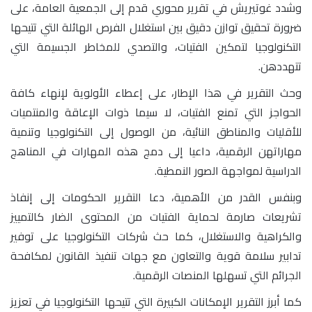
وشدد غوتيريش في تقرير محوري قدم إلى الجمعية العامة، على
ضرورة تحقيق توازن دقيق بين استغلال الفرص الهائلة التي تتيحها
التكنولوجيا لتمكين الفتيات، والتصدي للمخاطر الجسيمة التي
تتهددهن.
وحث التقرير في هذا الإطار، على إعطاء الأولوية لإنهاء كافة
الحواجز التي تمنع الفتيات، لا سيما ذوات الإعاقة والمنتميات
للأقليات والمناطق النائية، من الوصول إلى التكنولوجيا وتنمية
مهاراتهن الرقمية، داعيا إلى دمج هذه المهارات في المناهج
الدراسية لمواجهة الصور النمطية.
وبنفس القدر من الأهمية، دعا التقرير الحكومات إلى إنفاذ
تشريعات صارمة لحماية الفتيات من المحتوى الضار كالتمييز
والكراهية والاستغلال، كما حث شركات التكنولوجيا على توفير
تدابير سلامة قوية والتعاون مع جهات تنفيذ القانون لمكافحة
الجرائم التي تسهلها المنصات الرقمية.
كما أبرز التقرير الإمكانات الكبيرة التي تتيحها التكنولوجيا في تعزيز