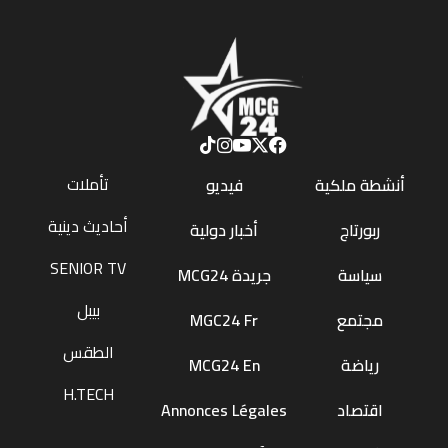
تأملات
أنشطة ملكية
فيديو
أحاديث دينية
ربورتاج
أخبار دولية
SENIOR TV
سياسة
جريدة MCG24
بيبل
مجتمع
MGC24 Fr
الطقس
رياضة
MCG24 En
H.TECH
اقتصاد
Annonces Légales