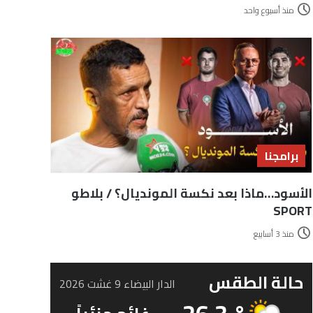
منذ أسبوع واحد
برامجنا
الأسود…ماذا بعد نكسة المونديال؟ / بلاطو
SPORT
منذ 3 أسابيع