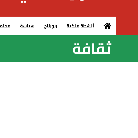
الرئيسية – MCG24
أنشطة ملكية
ربورتاج
سياسة
مجتم
ثقافة