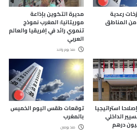
زخات رعدية
مديرة التكوين بإذاعة
 من المناطق
موريتانيا: المغرب نموذج
تنموي رائد في إفريقيا والعالم
العربي
منذ يوم واحد
ق إصلاحا استراتيجيا
توقعات طقس اليوم الخميس
يير الداخلي
بالمغرب
منذ يومين