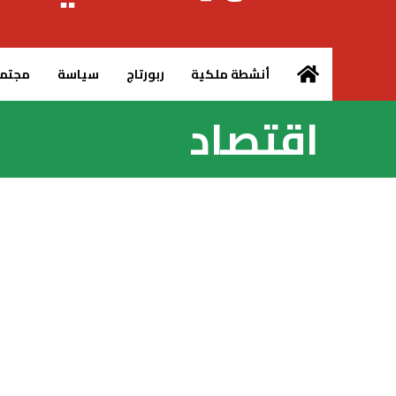
الرئيسية – MCG24
أنشطة ملكية
ربورتاج
سياسة
مجتم
اقتصاد