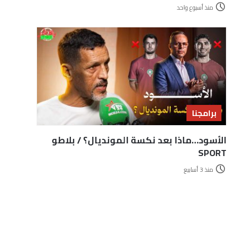
منذ أسبوع واحد
برامجنا
الأسود…ماذا بعد نكسة المونديال؟ / بلاطو
SPORT
منذ 3 أسابيع