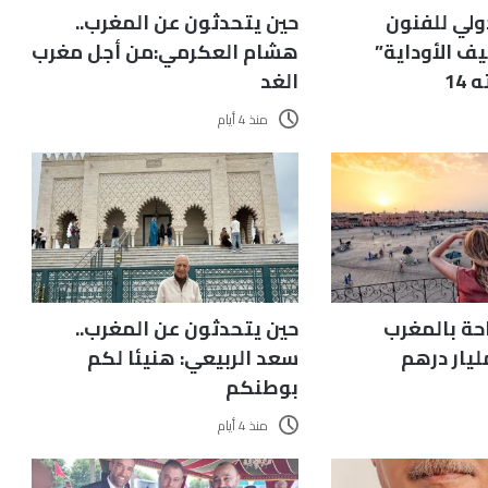
ولي للفنون
حين يتحدثون عن المغرب..
ف الأوداية”
هشام العكرمي:من أجل مغرب
14
الغد
منذ 4 أيام
حة بالمغرب
حين يتحدثون عن المغرب..
سعد الربيعي: هنيئا لكم
بوطنكم
منذ 4 أيام