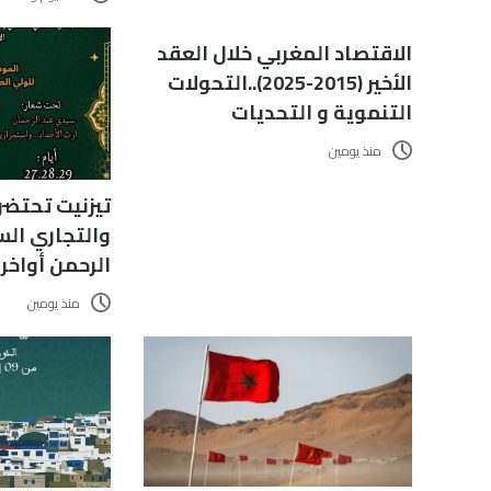
الاقتصاد المغربي خلال العقد
الأخير (2015-2025)..التحولات
التنموية و التحديات
منذ يومين
تيزنيت تحتضن
والتجاري ال
الرحمن أواخ
منذ يومين