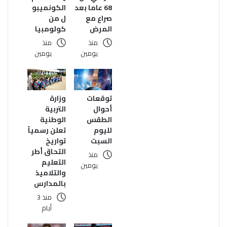
الكونميبو
68 عاما بعد
ل من
صراع مع
كولومبيا
المرض
منذ
منذ
يومين
يومين
وزارة
توقعات
التربية
أحوال
الوطنية
الطقس
تعلن رسمياً
لليوم
تواريخ
السبت
التحاق أطر
منذ
التعليم
يومين
والتلاميذ
بالمدارس
منذ 3
أيام