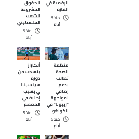
للحقوق
الرقمية في
المشروعة
القارة
للشعب
منذ 5
الفلسطيني
أيام
منذ 5
أيام
منظمة
ألكاراز
الصحة
ينسحب من
تطالب
دورة
بدعم
سينسينات
إضافي
ي بسبب
لمواجهة
إصابة في
“إيبولا” في
المعصم
الكونغو
منذ 5
منذ 5
أيام
أيام