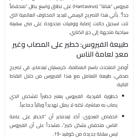
فيروس “هانتا” (Hantavirus) على نطاق واسع يظل “منخفضاً
جداً”. يأتي هذا التصريح الرسمي لتبديد المخاوف العالمية التي
تلت تسجيل حالات إصابة ووفيات محدودة على متن سفينة
سياحية متجهة إلى جزر الكناري.
طبيعة الفيروس: خطير على المصاب وغير
معدٍ لعامة الناس
أوضح المتحدث باسم المنظمة، كريستيان ليندماير، في تصريح
صحفي، طبيعة التعامل مع هذا الفيروس من خلال النقاط
التالية:
خطورة الفردية: الفيروس يعتبر خطيراً للشخص الذي
يصاب به مباشرة، لكنه لا يمثل تهديداً وبائياً جماعياً.
انخفاض العدوى: أكد ليندماير أن “الخطر على عامة
الناس منخفض بشكل كبير”، مشدداً على أن الفيروس
ليس سلالة جديدة من كوفيد-19.