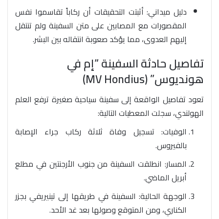
دليل ميداني: أثبتت التحقيقات أن ركاباً تقاسموا نفس
المقصورات مع المصابين على متن السفينة ولم تنتقل
إليهم العدوى، مما يؤكد صعوبة انتقاله بين البشر.
تفاصيل حادثة السفينة “إم في
هونديوس” (MV Hondius)
تعود تفاصيل الواقعة إلى سفينة سياحية صغيرة ترفع العلم
الهولندي، سجلت المعطيات التالية:
الوفيات: تسجيل وفاة ثلاثة ركاب جراء الإصابة
بالفيروس.
المسار: انطلقت السفينة من جنوب الأرجنتين في مطلع
أبريل الماضي.
الوجهة الحالية: السفينة في طريقها إلى تينيريفي بجزر
الكناري، ومن المتوقع وصولها بعد غد الأحد.