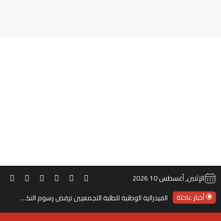
‫TikTok
ملخص الموقع RSS
انستقرام
‫X
‫YouTube
فيس
الإثنين, أغسطس 10 2026
أخبار عاجلة
الفيدرالية الوطنية للطلبة التجمعيين ترفض رسوم التكوين بالجامعات العمومية