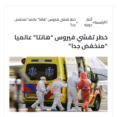
أخبار
خطر تفشي فيروس “هانتا” عالميا “منخفض
الرئيسية
>
>
دولية
جدا”
خطر تفشي فيروس “هانتا” عالميا
“منخفض جدا”