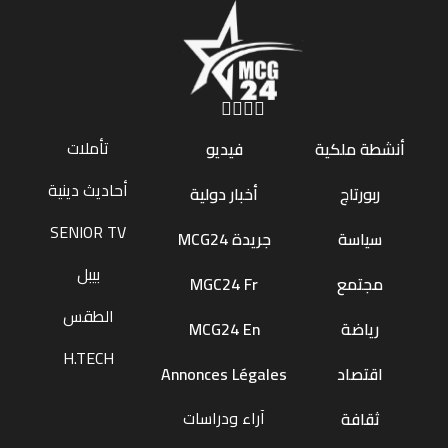
تأملات
أنشطة ملكية
فيديو
أحاديث دينية
ربورتاج
أخبار دولية
SENIOR TV
سياسة
جريدة MCG24
بيبل
مجتمع
MGC24 Fr
الطقس
رياضة
MCG24 En
H.TECH
اقتصاد
Annonces Légales
آراء ودراسات
ثقافة