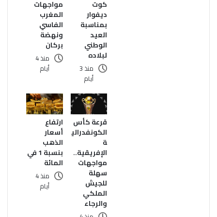
مواجهات
كوت
المغرب
ديفوار
الفاسي
بمناسبة
ونهضة
العيد
بركان
الوطني
لبلاده
منذ 4
أيام
منذ 3
أيام
قرعة كأس
ارتفاع
الكونفدرالي
أسعار
ة
الذهب
الإفريقية..
بنسبة 1 في
مواجهات
المائة
سهلة
منذ 4
للجيش
أيام
الملكي
والرجاء
منذ 4