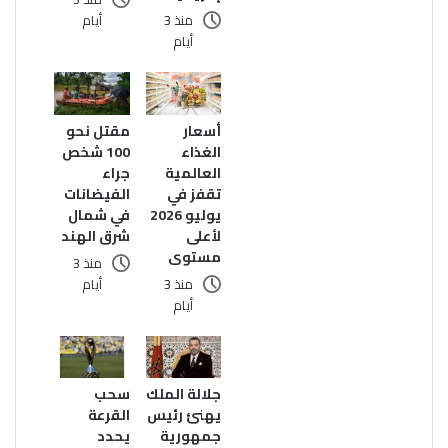
أيام
منذ 3
أيام
أسعار
مقتل نحو
الغذاء
100 شخص
العالمية
جراء
تقفز في
الفيضانات
يوليو 2026
في شمال
لأعلى
شرق الهند
مستوى
منذ 3
منذ 3
أيام
أيام
سحب
جلالة الملك
القرعة
يهنئ رئيس
يحدد
جمهورية