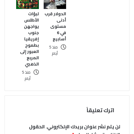
الدولار قرب
لبؤات
أدنى
الأطلس
مستوى
يواجهن
في 6
جنوب
أسابيع
إفريقيا
بطموح
منذ 5
العبور إلى
أيام
المربع
الذهبي
منذ 5
أيام
اترك تعليقاً
لن يتم نشر عنوان بريدك الإلكتروني.
الحقول