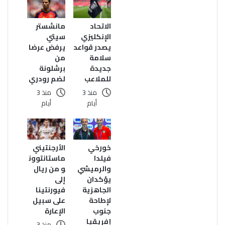
الاتحاد
مانشستر
الإنكليزي
سيتي
يصدر قواعد
يرفض عرضا
سلامة
من
جديدة
برشلونة
للملاعب
لضم رودري
منذ 3
منذ 3
أيام
أيام
الأرجنتيني
خورخي
ماستانتوون
فيلدا
و من ريال
والرميشي
إلى
يؤكدان
فيورنتينا
الجاهزية
على سبيل
لإطاحة
الإعارة
جنوب
إفريقيا
منذ 3