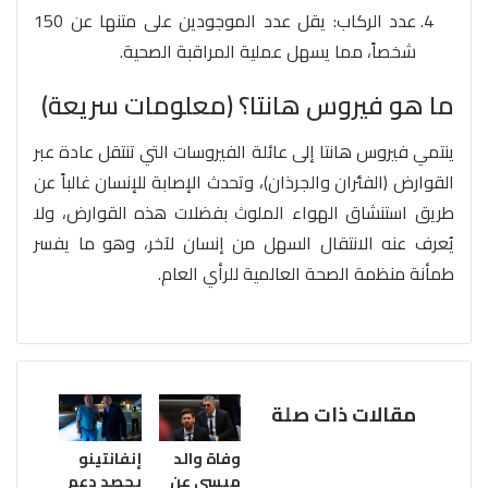
عدد الركاب: يقل عدد الموجودين على متنها عن 150
شخصاً، مما يسهل عملية المراقبة الصحية.
ما هو فيروس هانتا؟ (معلومات سريعة)
ينتمي فيروس هانتا إلى عائلة الفيروسات التي تنتقل عادة عبر
القوارض (الفئران والجرذان)، وتحدث الإصابة للإنسان غالباً عن
طريق استنشاق الهواء الملوث بفضلات هذه القوارض، ولا
يُعرف عنه الانتقال السهل من إنسان لآخر، وهو ما يفسر
طمأنة منظمة الصحة العالمية للرأي العام.
مقالات ذات صلة
إنفانتينو
وفاة والد
يحصد دعم
ميسي عن