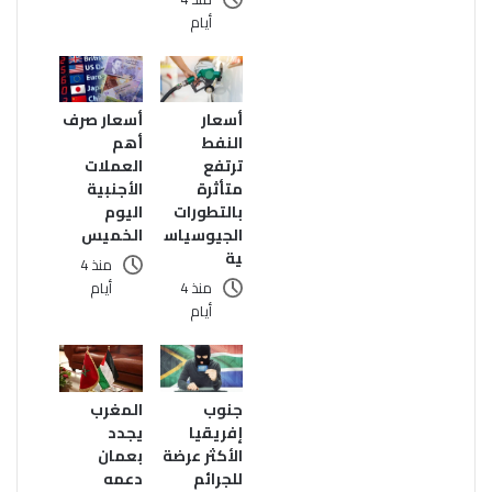
أيام
أسعار
أسعار صرف
النفط
أهم
ترتفع
العملات
متأثرة
الأجنبية
بالتطورات
اليوم
الجيوسياس
الخميس
ية
منذ 4
منذ 4
أيام
أيام
المغرب
جنوب
يجدد
إفريقيا
بعمان
الأكثر عرضة
دعمه
للجرائم