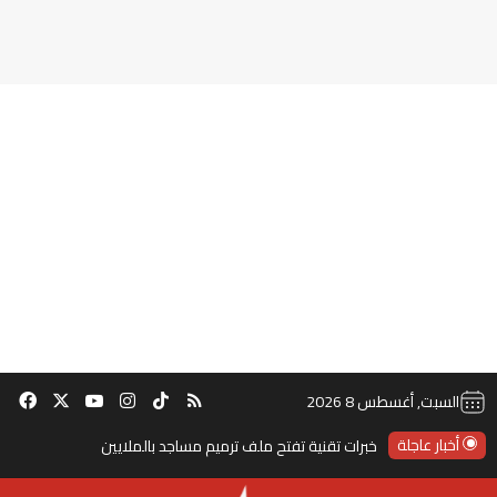
‫TikTok
ملخص الموقع RSS
انستقرام
‫X
‫YouTube
فيس
السبت, أغسطس 8 2026
أخبار عاجلة
خبرات تقنية تفتح ملف ترميم مساجد بالملايين