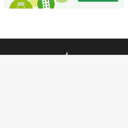
تأملات
أنشطة ملكية
فيديو
أحاديث دينية
ربورتاج
أخبار دولية
SENIOR TV
سياسة
جريدة MCG24