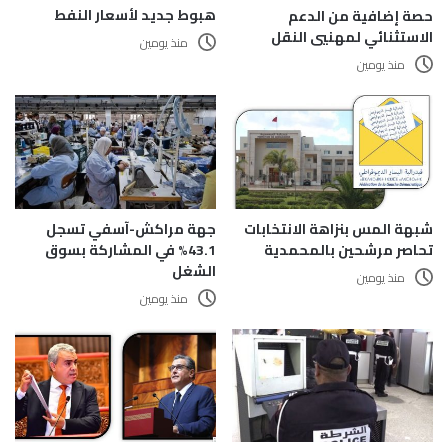
هبوط جديد لأسعار النفط
حصة إضافية من الدعم
الاستثنائي لمهنيي النقل
منذ يومين
منذ يومين
شبهة المس بنزاهة الانتخابات
جهة مراكش-آسفي تسجل
تحاصر مرشحين بالمحمدية
43.1% في المشاركة بسوق
الشغل
منذ يومين
منذ يومين