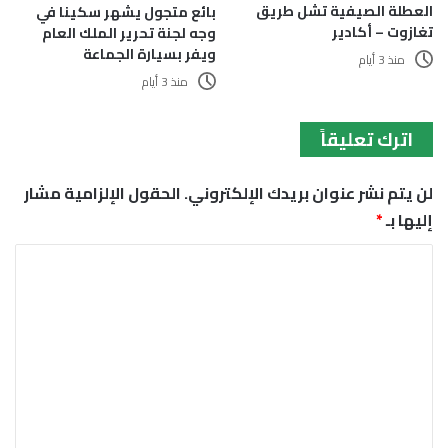
العطلة الصيفية تشل طريق
بائع متجول يشهر سكينا في
تغازوت – أكادير
وجه لجنة تحرير الملك العام
ويفر بسيارة الجماعة
منذ 3 أيام
منذ 3 أيام
اترك تعليقاً
لن يتم نشر عنوان بريدك الإلكتروني.
الحقول الإلزامية مشار
إليها بـ
*
ا
ل
ت
ع
ل
ي
ق