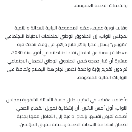
والخدمات الصحية العمومية.
وقالت ثورية عفيف، عضو المجموعة النيابية للعدالة والتنمية
بمجلس النواب، إن الصندوق الوطني لمنظمات الاحتياط الاجتماعي
“كنوبس” يسجل عجزا يناهز مليار درهم، في وقت تتحدث فيه
معطيات رسمية عن احتمال نفاد احتياطاته في أفق سنة 2030،
معتبرة أن قرار دمجه ضمن الصندوق الوطني للضمان الاجتماعي
تم دون تقديم رؤية واضحة تضمن نجاح هذا الإصلاح وتحافظ على
التوازنات المالية للمنظومة.
وأضافت عفيف، في تعقيب خلال جلسة الأسئلة الشفوية بمجلس
النواب، أول أمس الاثنين، أن إشكالية تمويل القطاع الصحي
أصبحت تفرض نفسها بإلحاح، داعية إلى التعامل معها بجدية
لضمان استدامة التغطية الصحية وحماية حقوق المؤمنين.