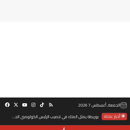
‫TikTok
ملخص الموقع RSS
انستقرام
‫X
‫YouTube
فيس
الجمعة, أغسطس 7 2026
أخبار عاجلة
بوريطة يمثل الملك في تنصيب الرئيس الكولومبي الجديد