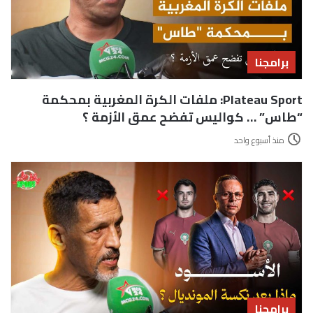
برامجنا
Plateau Sport: ملفات الكرة المغربية بمحكمة
“طاس” … كواليس تفضح عمق الأزمة ؟
منذ أسبوع واحد
برامجنا