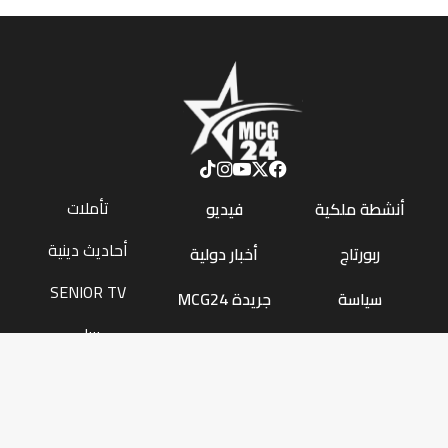
تأملات
أنشطة ملكية
فيديو
أحاديث دينية
ربورتاج
أخبار دولية
SENIOR TV
سياسة
جريدة MCG24
بيبل
مجتمع
MGC24 Fr
الطقس
رياضة
MCG24 En
H.TECH
اقتصاد
Annonces Légales