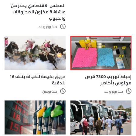
المجلس الاقتصادي يحذر من
هشاشة مخزون المحروقات
والحبوب
منذ يوم واحد
إحباط تهريب 7300 قرص
حريق بخيمة للخيالة يتلف 16
مهلوس بأكادير
بندقية
منذ يوم واحد
منذ يومين