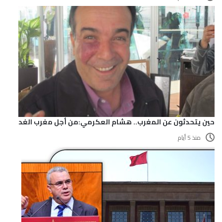
حين يتحدثون عن المغرب.. هشام العكرمي:من أجل مغرب الغد
منذ 5 أيام