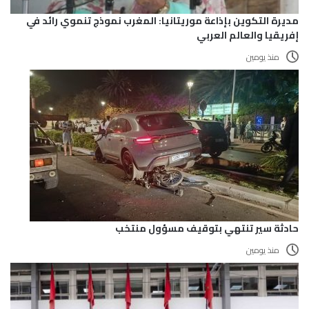
مديرة التكوين بإذاعة موريتانيا: المغرب نموذج تنموي رائد في
إفريقيا والعالم العربي
منذ يومين
حادثة سير تنتهي بتوقيف مسؤول منتخب
منذ يومين