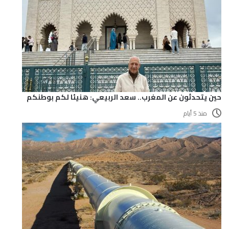
حين يتحدثون عن المغرب.. سعد الربيعي: هنيئا لكم بوطنكم
منذ 5 أيام