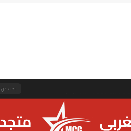
يتي يرفض عرضا من برشلونة لضم رودري