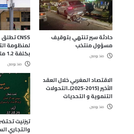
حادثة سير تنتهي بتوقيف
CNSS تطل
مسؤول منتخب
لمنظومة التس
بكلفة 1.2 مليون درهم
منذ يومين
منذ يومين
الاقتصاد المغربي خلال العقد
الأخير (2015-2025)..التحولات
التنموية و التحديات
منذ يومين
تيزنيت تحتضن
والتجاري ال