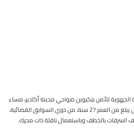
الجهوية للأمن بتكيوين ضواحي مدينة أكادير، مساء
أمس الجمعة 24 ماي الجاري، من توقيف شخص يبلغ من العمر 27 سنة، من ذوي السوابق القضائية،
اف السرقات بالخطف وباستعمال ناقلة ذات محرك.