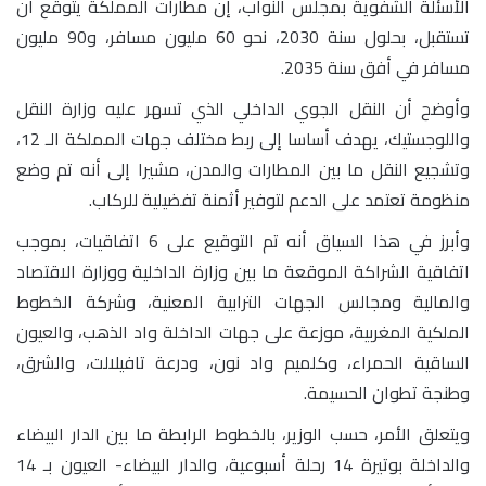
الأسئلة الشفوية بمجلس النواب، إن مطارات المملكة يتوقع أن
تستقبل، بحلول سنة 2030، نحو 60 مليون مسافر، و90 مليون
مسافر في أفق سنة 2035.
وأوضح أن النقل الجوي الداخلي الذي تسهر عليه وزارة النقل
واللوجستيك، يهدف أساسا إلى ربط مختلف جهات المملكة الـ 12،
وتشجيع النقل ما بين المطارات والمدن، مشيرا إلى أنه تم وضع
منظومة تعتمد على الدعم لتوفير أثمنة تفضيلية للركاب.
وأبرز في هذا السياق أنه تم التوقيع على 6 اتفاقيات، بموجب
اتفاقية الشراكة الموقعة ما بين وزارة الداخلية ووزارة الاقتصاد
والمالية ومجالس الجهات الترابية المعنية، وشركة الخطوط
الملكية المغربية، موزعة على جهات الداخلة واد الذهب، والعيون
الساقية الحمراء، وكلميم واد نون، ودرعة تافيلالت، والشرق،
وطنجة تطوان الحسيمة.
ويتعلق الأمر، حسب الوزير، بالخطوط الرابطة ما بين الدار البيضاء
والداخلة بوتيرة 14 رحلة أسبوعية، والدار البيضاء- العيون بـ 14