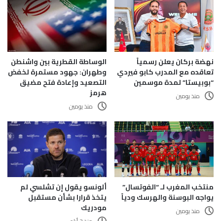
الوساطة القطرية بين واشنطن
نهضة بركان يعلن رسمياً
وطهران: جهود مستمرة لخفض
تعاقده مع المدرب كابو فيردي
التصعيد وإعادة فتح مضيق
“بوبيستا” لمدة موسمين
هرمز
منذ يومين
منذ يومين
منتخب المغرب لـ “الفوتسال”
ألونسو يقول إن تشلسي لم
يواجه البوسنة والهرسك ودياً
يتخذ قرارا بشأن مستقبل
مودريك
منذ يومين