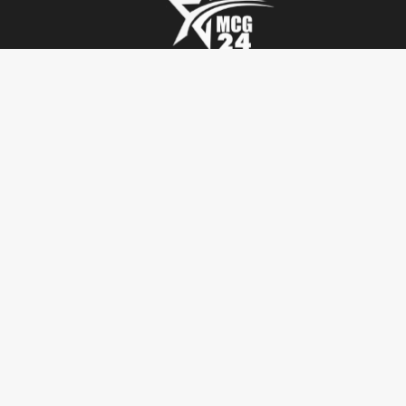
تأملات
أنشطة ملكية
فيديو
أحاديث دينية
ربورتاج
أخبار دولية
SENIOR TV
سياسة
جريدة MCG24
بيبل
مجتمع
MGC24 Fr
الطقس
رياضة
MCG24 En
H.TECH
اقتصاد
Annonces Légales
آراء ودراسات
ثقافة