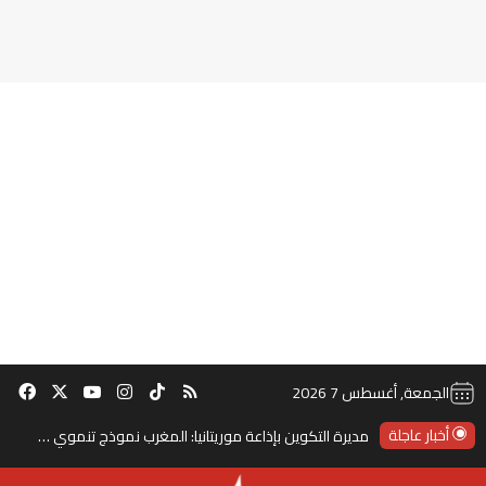
‫TikTok
ملخص الموقع RSS
انستقرام
‫X
‫YouTube
فيس
الجمعة, أغسطس 7 2026
أخبار عاجلة
مديرة التكوين بإذاعة موريتانيا: المغرب نموذج تنموي رائد في إفريقيا والعالم العربي