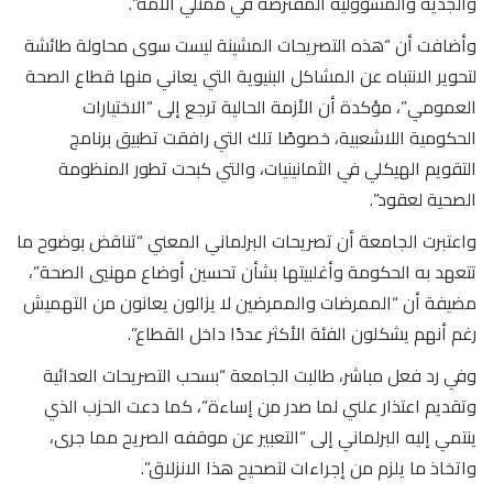
والجدية والمسؤولية المفترضة في ممثلي الأمة”.
وأضافت أن “هذه التصريحات المشينة ليست سوى محاولة طائشة
لتحوير الانتباه عن المشاكل البنيوية التي يعاني منها قطاع الصحة
العمومي”، مؤكدة أن الأزمة الحالية ترجع إلى “الاختيارات
الحكومية اللاشعبية، خصوصًا تلك التي رافقت تطبيق برنامج
التقويم الهيكلي في الثمانينيات، والتي كبحت تطور المنظومة
الصحية لعقود”.
واعتبرت الجامعة أن تصريحات البرلماني المعني “تناقض بوضوح ما
تتعهد به الحكومة وأغلبيتها بشأن تحسين أوضاع مهنيي الصحة”،
مضيفة أن “الممرضات والممرضين لا يزالون يعانون من التهميش
رغم أنهم يشكلون الفئة الأكثر عددًا داخل القطاع”.
وفي رد فعل مباشر، طالبت الجامعة “بسحب التصريحات العدائية
وتقديم اعتذار علني لما صدر من إساءة”، كما دعت الحزب الذي
ينتمي إليه البرلماني إلى “التعبير عن موقفه الصريح مما جرى،
واتخاذ ما يلزم من إجراءات لتصحيح هذا الانزلاق”.