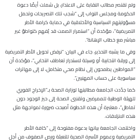
ولم تقتصر مطالب النقابة على الاعتذار، بل شملت أيضًا دعوة
الحكومة ومجلس النواب إلى “شجب تلك التصريحات وتحمل
مسؤوليتهم السياسية والأخلاقية في حماية كرامة الأطر
التمريضية”، مؤكدة أن “استمرار الصمت قد يُفهم كتواطؤ غير
مباشر مع خطاب الإهانة”.
وفي ما يشبه التحذير، جاء في البيان: “نرفض تحويل الأطر التمريضية
إلى ورقة انتخابية أو وسيلة لاستدرار تعاطف انتخابي”، مؤكدة أن
“المواطنين يطمحون إلى نظام صحي متكامل، لا إلى مهاترات
سياسوية على حساب المهنيين”.
كما جدّدت الجامعة مطالبتها لوزارة الصحة بـ”الإخراج الفوري
للهيئة الوطنية للممرضين وتقنيي الصحة إلى حيز الوجود دون
تماطل”، معتبرة أن هذه الخطوة أصبحت ضرورة لمواجهة مثل
هذه الانزلاقات.
واختتمت الجامعة بيانها بدعوة مفتوحة إلى “كافة الأطر
التمريضية وعموم الأسرة الصحية للتعبئة ورص الصفوف من أجل