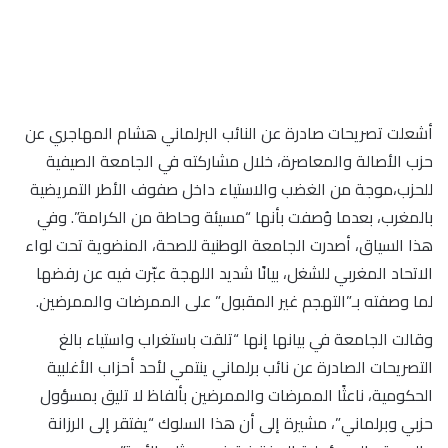
أشعلت تصريحات صادرة عن النائب البرلماني هشام المهاجري عن
حزب الأصالة والمعاصرة، خلال مشاركته في الجامعة الصيفية
للحزب،موجة من الغضب والاستياء داخل صفوف الأطر التمريضية
بالمغرب، بعدما وُصفت بأنها “مسيئة وحاطة من الكرامة”. وفي
هذا السياق، أصدرت الجامعة الوطنية للصحة، المنضوية تحت لواء
الاتحاد المغربي للشغل، بيانًا شديد اللهجة عبّرت فيه عن رفضها
لما وصفته بـ”التهجم غير المقبول” على الممرضات والممرضين.
وقالت الجامعة في بيانها إنها “تلقت باستغراب واستياء بالغ
التصريحات الصادرة عن نائب برلماني ينتمي لأحد أحزاب الأغلبية
الحكومية، ناعثًا الممرضات والممرضين بألفاظ لا تليق بمسؤول
حزبي وبرلماني”، مشيرة إلى أن هذا السلوك “يفتقر إلى الرزانة