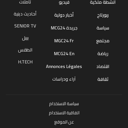
تأملات
أنشطة ملكية
فيديو
أحاديث دينية
ربورتاج
أخبار دولية
SENIOR TV
سياسة
جريدة MCG24
بيبل
مجتمع
MGC24 Fr
الطقس
رياضة
MCG24 En
H.TECH
اقتصاد
Annonces Légales
آراء ودراسات
ثقافة
سياسة الاستخدام
اتفاقية الاستخدام
عن الموقع