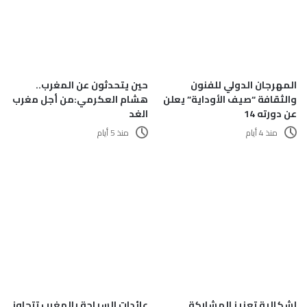
المهرجان الدولي للفنون
حين يتحدثون عن المغرب..
والثقافة “صيف الأوداية” يعلن
هشام العكرمي:من أجل مغرب
عن دورته 14
الغد
منذ 4 أيام
منذ 5 أيام
إشكالية تعزيز المشاركة
عائدات السياحة بالمغرب تتجاوز