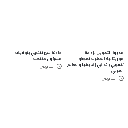
مديرة التكوين بإذاعة
حادثة سير تنتهي بتوقيف
موريتانيا: المغرب نموذج
مسؤول منتخب
تنموي رائد في إفريقيا والعالم
منذ يومين
العربي
منذ يومين