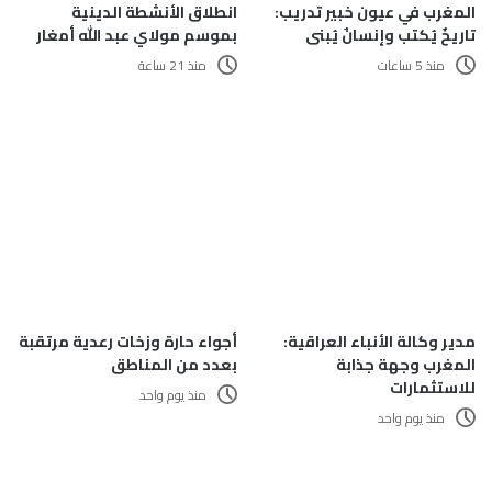
المغرب في عيون خبير تدريب:
انطلاق الأنشطة الدينية
تاريخٌ يُكتب وإنسانٌ يُبنى
بموسم مولاي عبد الله أمغار
منذ 5 ساعات
منذ 21 ساعة
مدير وكالة الأنباء العراقية:
أجواء حارة وزخات رعدية مرتقبة
المغرب وجهة جذابة
بعدد من المناطق
للاستثمارات
منذ يوم واحد
منذ يوم واحد