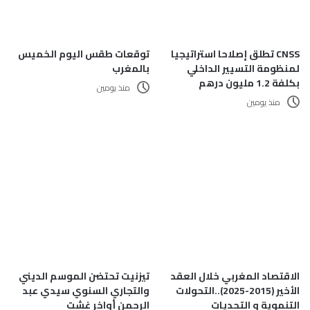
CNSS تطلق إصلاحا استراتيجيا
توقعات طقس اليوم الخميس
لمنظومة التسيير الداخلي
بالمغرب
بكلفة 1.2 مليون درهم
منذ يومين
منذ يومين
الاقتصاد المغربي خلال العقد
تيزنيت تحتضن الموسم الديني
الأخير (2015-2025)..التحولات
والتجاري السنوي سيدي عبد
التنموية و التحديات
الرحمن أواخر غشت