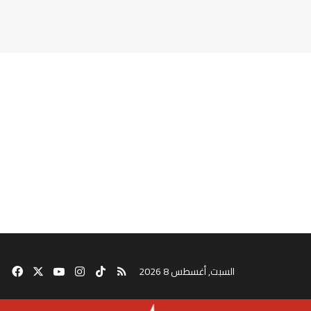
‫TikTok
ملخص الموقع RSS
انستقرام
‫X
‫YouTube
فيس
السبت, أغسطس 8 2026