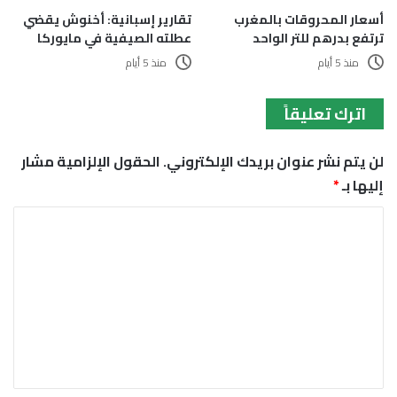
أسعار المحروقات بالمغرب
تقارير إسبانية: أخنوش يقضي
ترتفع بدرهم للتر الواحد
عطلته الصيفية في مايوركا
منذ 5 أيام
منذ 5 أيام
اترك تعليقاً
لن يتم نشر عنوان بريدك الإلكتروني.
الحقول الإلزامية مشار
إليها بـ
*
ا
ل
ت
ع
ل
ي
ق