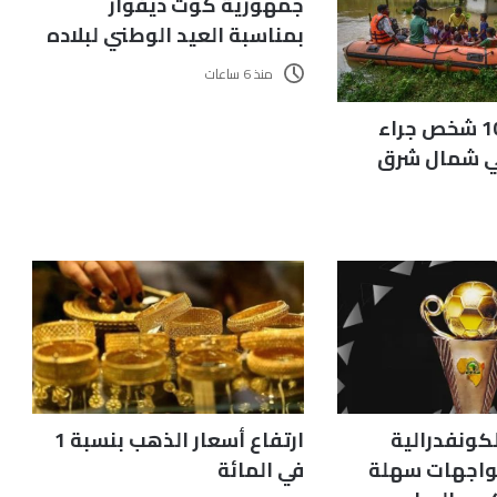
جمهورية كوت ديفوار
بمناسبة العيد الوطني لبلاده
منذ 6 ساعات
مقتل نحو 100 شخص جراء
ي شمال شرق
كونفدرالية
ارتفاع أسعار الذهب بنسبة 1
مواجهات سهلة
في المائة