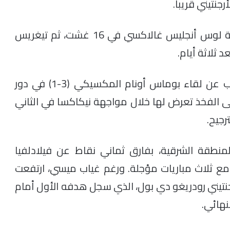
جنتيني قريبا.
ويستعد إنتر ميامي بعد ديربي فلوريدا لمواجهة لوس أنجليس غالاكسي في 16 غشت، ثم تيغريس
 ثلاثة أيام.
وكان الفائز بالكرة الذهبية ثماني مرات قد غاب عن لقاء بوماس أونام المكسيكي (3-1) في دور
لى الفخذ تعرض لها خلال مواجهة نيكاكسا في الثاني
رجيح.
لمنطقة الشرقية، بفارق ثماني نقاط عن فيلادلفيا
 مع ثلاث مباريات مؤجلة. ورغم غياب ميسي، ارتفعت
نتيني رودريغو دي بول، الذي سجل هدفه الأول أمام
نهائي.