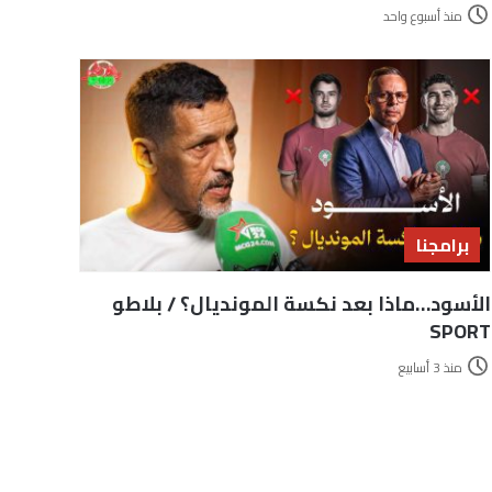
منذ أسبوع واحد
برامجنا
الأسود…ماذا بعد نكسة المونديال؟ / بلاطو
SPORT
منذ 3 أسابيع