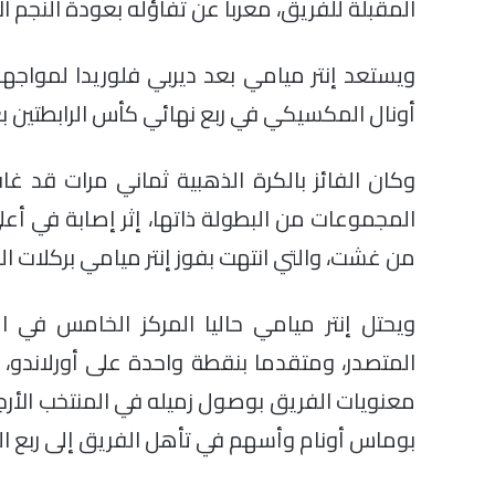
المقبلة للفريق، معربا عن تفاؤله بعودة النجم الأر
أونال المكسيكي في ربع نهائي كأس الرابطتين بعد
المجموعات من البطولة ذاتها، إثر إصابة في أع
من غشت، والتي انتهت بفوز إنتر ميامي بركلات الت
ويحتل إنتر ميامي حاليا المركز الخامس في ا
المتصدر، ومتقدما بنقطة واحدة على أورلاندو،
معنويات الفريق بوصول زميله في المنتخب الأرج
بوماس أونام وأسهم في تأهل الفريق إلى ربع ال