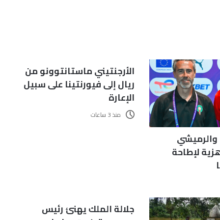
الأرجنتيني ماستانتوونو من
ريال إلى فيورنتينا على سبيل
الإعارة
منذ 3 ساعات
 والرميشي
زية لإطاحة
جلالة الملك يهنئ رئيس