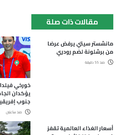
مقالات ذات صلة
مانشستر سيتي يرفض عرضا
من برشلونة لضم رودري
منذ 55 دقيقة
خورخي فيلدا
يؤكدان الجاه
جنوب إفريقيا
منذ ساعتين
أسعار الغذاء العالمية تقفز