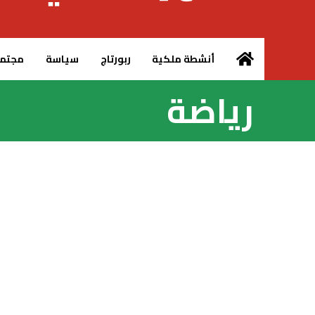
الرئيسية – MCG24
أنشطة ملكية
ربورتاج
سياسة
مجتم
رياضة