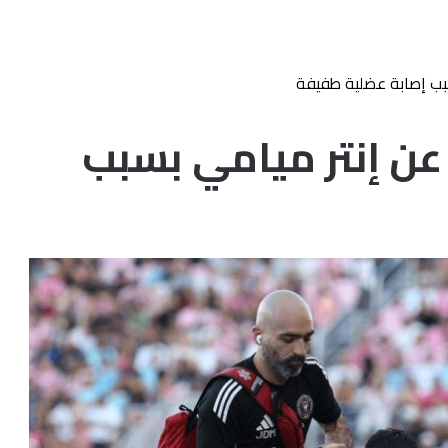
بب إصابة عضلية طفيفة
ن إنتر ميامي بسبب