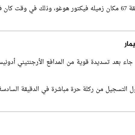
وشارك نيمار، البالغ من العمر 33 عامًا، كبديل في الدقيقة 67 مكان زميله في
مار
 بعد تسديدة قوية من المدافع الأرجنتيني أدونيس ف
ل التسجيل من ركلة حرة مباشرة في الدقيقة السادسة 