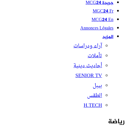
جريدة MCG24
MGC24 Fr
MCG24 En
Annonces Légales
المزيد
آراء ودراسات
تأملات
أحاديث دينية
SENIOR TV
بيبل
الطقس
H.TECH
رياضة