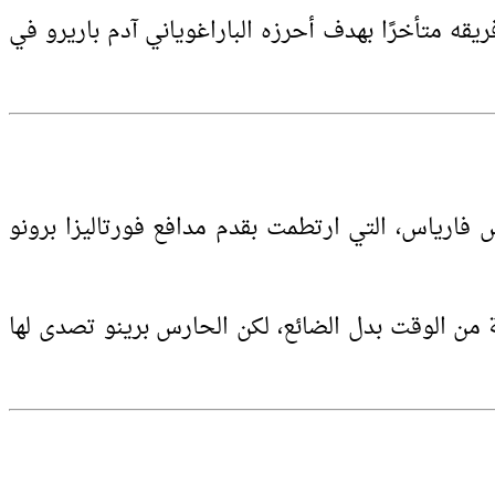
كتور هوغو، وذلك في وقت كان فريقه متأخرًا بهدف أحرزه الباراغوياني آدم باريرو في
ارياس، التي ارتطمت بقدم مدافع فورتاليزا برونو
من الوقت بدل الضائع، لكن الحارس برينو تصدى لها