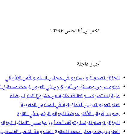
الخميس, أغسطس 6 2026
أخبار عاجلة
الجزائر تصدم البوليساريو في مجلس السلم والأمن الإفريقي
دبلوماسيون وعسكريون أمريكيون في العيون لبحث مستقبل “
مليارات تصرف.. والثقافة غائبة عن مشروع الدار البيضاء
تعثر تعميم تدريس الأمازيغية في المدارس المغربية
جنوب إفريقيا الأكثر عرضة للجرائم الرقمية في القارة
الجزائر ترضخ لفرنسا وتوقف أحد أبرز مؤسسي “المافيا الجزائري
المغرب يجدد بعمان دعمه للحقوق المشروعة للشعب الفلسطين