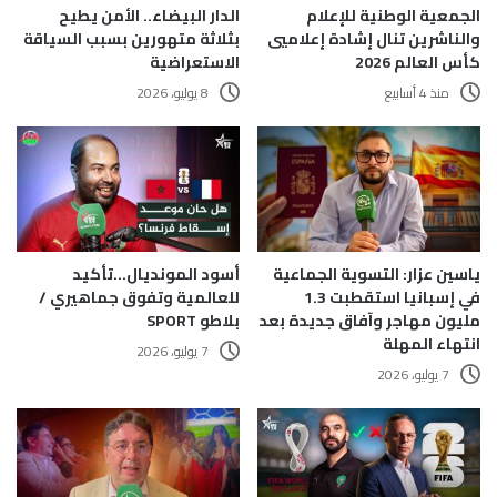
الجمعية الوطنية للإعلام
الدار البيضاء.. الأمن يطيح
والناشرين تنال إشادة إعلاميي
بثلاثة متهورين بسبب السياقة
كأس العالم 2026
الاستعراضية
منذ 4 أسابيع
8 يوليو، 2026
ياسين عزار: التسوية الجماعية
أسود المونديال…تأكيد
في إسبانيا استقطبت 1.3
للعالمية وتفوق جماهيري /
مليون مهاجر وآفاق جديدة بعد
بلاطو SPORT
انتهاء المهلة
7 يوليو، 2026
7 يوليو، 2026