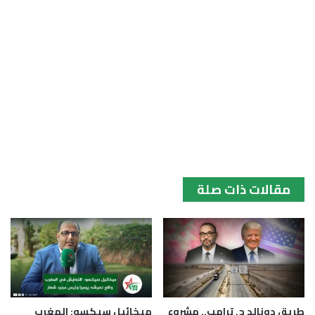
مقالات ذات صلة
طريق دونالد ج. ترامب.. مشروع
ميخائيل سيكسو: المغرب