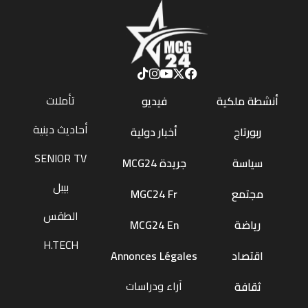
تأملات
أنشطة ملكية
فيديو
أحاديث دينية
ربورتاج
أخبار دولية
SENIOR TV
سياسة
جريدة MCG24
بيبل
مجتمع
MGC24 Fr
الطقس
رياضة
MCG24 En
H.TECH
اقتصاد
Annonces Légales
آراء ودراسات
ثقافة