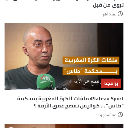
تروى من قبل
منذ 6 أيام
برامجنا
Plateau Sport: ملفات الكرة المغربية بمحكمة
“طاس” … كواليس تفضح عمق الأزمة ؟
منذ أسبوع واحد