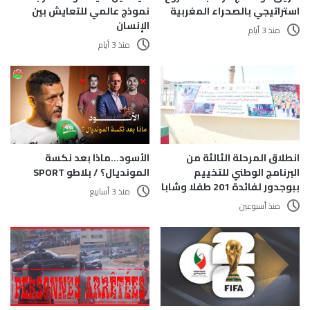
استراتيجي بالصحراء المغربية
نموذج عالمي للتعايش بين
الإنسان
منذ 3 أيام
منذ 3 أيام
الأسود…ماذا بعد نكسة
انطلاق المرحلة الثالثة من
المونديال؟ / بلاطو SPORT
البرنامج الوطني للتخييم
ببوجدور لفائدة 201 طفلا وشابا
منذ 3 أسابيع
منذ أسبوعين