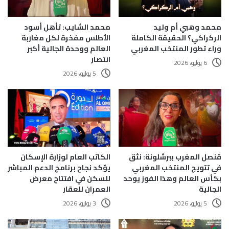
محمد وهبي أم وليد
محمد الشايب: تأهل أسود
الركراكي؟ الحقيقة الكاملة
الأطلس مفخرة لكل مغاربة
وراء تطور المنتخب المغربي
العالم ووحدة الجالية أكبر
انتصار
6 يوليو، 2026
5 يوليو، 2026
قنصل المغرب ببرشلونة: نثق
الكاتب العام لوزارة الإسكان
في تتويج المنتخب المغربي
يؤكد نجاح برنامج الدعم المباشر
بكأس العالم وهذا الفوز يوحد
للسكن في افتتاح معرض
الجالية
العمران للعقار
5 يوليو، 2026
3 يوليو، 2026