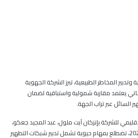
 وتدبير المخاطر الطبيعية، تبرز الشركة الجهوية
 يعتمد مقاربة شمولية واستباقية لضمان
 السائل عبر تراب الجهة.
دة MCG24، أكد المدير الإقليمي للشركة بإنزكان آيت ملول، عبد المجيد جعكو،
أن هذه المؤسسة، التي تم إحداثها في أكتوبر 2024، تضطلع بمهام حيوية تشمل تدبير شبكات التطهير