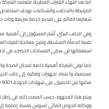
أما بعد انتهاء الفترات المطرية، فتعتمد الشركة
المرتبطة بالتدخلات والشكايات، بهدف استخلاص
شعارها القائم على تقديم خدمة سريعة وذات ج
وفي الجانب البيئي، أشار المسؤول إلى أهمية مح
تقنية الحمأة المنشطة، وتتيح معالجة المياه ال
استعمالها في سقي المساحات الخضراء، في احترام ت
كما تولي الشركة أهمية خاصة لمجال الصحة وال
مستمرة، واعتماد تجهيزات وقائية، إلى جانب ال
مكنها من الحصول على شهادات الجودة ISO 9001 وISO 14001 وISO 45001.
ويتم هذا المجهود، حسب المصدر ذاته، في إطار
ووكالة الحوض المائي لسوس ماسة، إضافة إلى مص