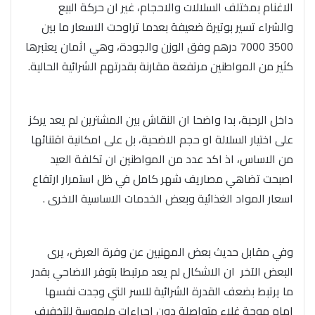
الاغنام بمختلف السلالات والاحجام، غير ان حركة البيع
والشراء تسير بوتيرة ضعيفة بعدما تراوحت الاسعار ما بين
3500 7000 درهم وفق الوزن والجودة، وهي اثمان يعتبرها
كثير من المواطنين مرتفعة مقارنة بقدرتهم الشرائية الحالية.
داخل الرحبة، بدا واضحا ان النقاش بين المشترين لم يعد يركز
على اختيار السلالة او حجم الاضحية، بل على امكانية اقتنائها
من الاساس، اذ اكد عدد من المواطنين ان تكلفة العيد
اصبحت تضاهي مصاريف شهر كامل في ظل استمرار ارتفاع
اسعار المواد الغذائية وبعض الخدمات الاساسية الاخرى .
وفي مقابل حديث بعض المهنيين عن وفرة العرض، يرى
البعض الآخر ان الاشكال لم يعد مرتبطا بتوفر الاضاحي بقدر
ما يرتبط بضعف القدرة الشرائية للاسر التي وجدت نفسها
امام موجة غلاء متواصلة دون اجراءات ملموسة للتخفيف