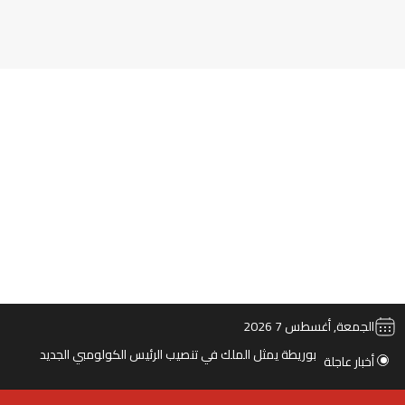
‫TikTok
ملخص الموقع RSS
انستقرام
‫X
‫YouTube
فيس
الجمعة, أغسطس 7 2026
بوريطة يمثل الملك في تنصيب الرئيس الكولومبي الجديد
أخبار عاجلة