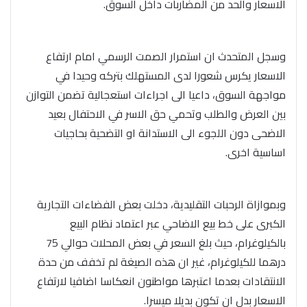
الاسعار والحد من المضاربات داخل السوق.
وسجل المتحدث ان استمرار الصمت الرسمي امام ارتفاع
الاسعار يكرس شعورا لدى المستهلك بتركه وحيدا في
مواجهة السوق، داعيا الى اجراءات استعجالية تضمن التوازن
بين العرض والطلب وتحمي حق الاسر في الاحتفال بعيد
الاضحى دون اللجوء الى الاستدانة او التضحية بحاجيات
اساسية اخرى.
وبموازاة الرحبات التقليدية، دخلت بعض الفضاءات التجارية
الكبرى على خط بيع الاضاحي عبر اعتماد نظام البيع
بالكيلوغرام، حيث بلغ السعر في بعض المحلات حوالي 75
درهما للكيلوغرام، غير ان هذه الصيغة لم تخفف من حدة
الانتقادات بعدما اعتبرها مواطنون انعكاسا اضافيا لارتفاع
الاسعار بدل ان تكون بديلا ميسرا.