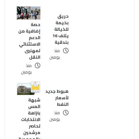
حريق
بخيمة
حصة
للخيالة
إضافية من
يتلف 16
الدعم
بندقية
الاستثنائي
لمهنيي
منذ
النقل
يومين
منذ
يومين
هبوط جديد
لأسعار
شبهة
النفط
المس
بنزاهة
منذ
الانتخابات
يومين
تحاصر
مرشحين
بالمحمدية