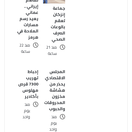
تفاهم
إيراني ـ
جماعة
عماني
إنزكان
يعيد رسم
تعقم
مسارات
بالوعات
الملاحة في
الصرف
هرمز
الصحي
منذ 22
منذ 21
ساعة
ساعة
المجلس
إحباط
الاقتصادي
تهريب
يحذر من
7300 قرص
هشاشة
مهلوس
مخزون
بأكادير
المحروقات
منذ
والحبوب
يوم
منذ
واحد
يوم
واحد