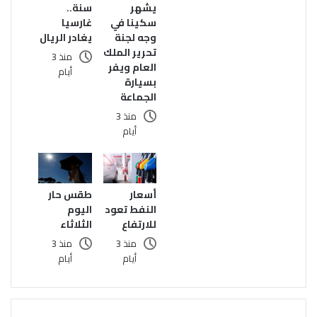
يشهر
سنة..
سكينا في
غارسيا
وجه لجنة
يغادر الريال
تحرير الملك
منذ 3
العام ويفر
أيام
بسيارة
الجماعة
منذ 3
أيام
أسعار
طقس حار
النفط تعود
اليوم
للارتفاع
الثلاثاء
منذ 3
منذ 3
أيام
أيام