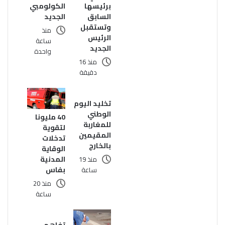
برئيسها
الكولومبي
السابق
الجديد
وتستقبل
منذ
الرئيس
ساعة
الجديد
واحدة
منذ 16
دقيقة
تخليد اليوم
الوطني
40 مليونا
للمغاربة
لتقوية
المقيمين
تدخلات
بالخارج
الوقاية
المدنية
منذ 19
بفاس
ساعة
منذ 20
ساعة