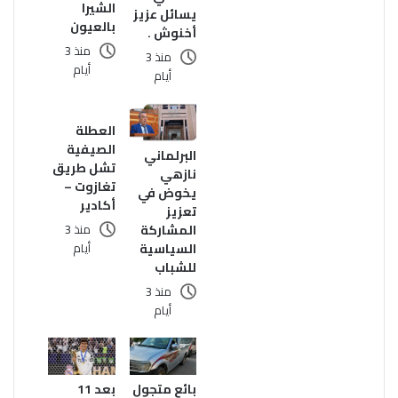
الشيرا
يسائل عزيز
بالعيون
أخنوش .
منذ 3
منذ 3
أيام
أيام
العطلة
الصيفية
البرلماني
تشل طريق
نازهي
تغازوت –
يخوض في
أكادير
تعزيز
المشاركة
منذ 3
السياسية
أيام
للشباب
منذ 3
أيام
بائع متجول
بعد 11