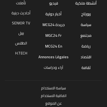
تأملات
أنشطة ملكية
فيديو
أحاديث دينية
ربورتاج
أخبار دولية
SENIOR TV
سياسة
جريدة MCG24
بيبل
مجتمع
MGC24 Fr
الطقس
رياضة
MCG24 En
H.TECH
اقتصاد
Annonces Légales
آراء ودراسات
ثقافة
سياسة الاستخدام
اتفاقية الاستخدام
عن الموقع