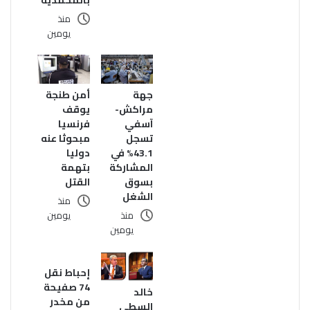
منذ
يومين
جهة
أمن طنجة
مراكش-
يوقف
آسفي
فرنسيا
تسجل
مبحوثا عنه
43.1% في
دوليا
المشاركة
بتهمة
بسوق
القتل
الشغل
منذ
منذ
يومين
يومين
إحباط نقل
74 صفيحة
خالد
من مخدر
السطي