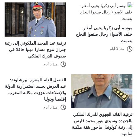
موسم أبي زكريا يحيى أمغار…
خلف الأضواء رجال صنعوا النجاح
بصمت
ترقية عبد المجيد الملكوني إلى رتبة
منذ 3 أيام
جنرال تتوج مسارا مهنيا حافلا في
صفوف الدرك الملكي
منذ 5 أيام
القنصل العام للمغرب ببرشلونة:
عيد العرش يجسد استمرارية الدولة
والإصلاحات عززت مكانة المغرب
إقليميا ودوليا
منذ 5 أيام
ترقية القائد الجهوي للدرك الملكي
بالجديدة وسيدي بنور محمد فارس
إلى رتبة كولونيل ماجور بثقة ملكية
سامية