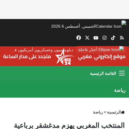
الخميس, أغسطس 6 2026
‫TikTok
ملخص الموقع RSS
انستقرام
‫X
‫YouTube
فيسبوك
أخبار عاجلة
دبلوماسيون وعسكريون أمريكيون في العيون لبحث مستقبل “المينورسو”
القائمة
رياضة
الرئيسية
>
رياضة
المنتخب المغربي يهزم مدغشقر برباعية