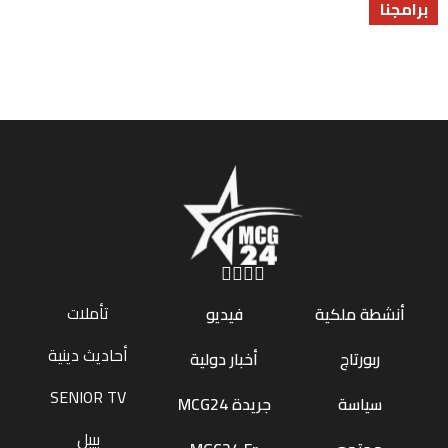
برامجنا
برامجنا
برامجنا
تأملات
أنشطة ملكية
فيديو
أحاديث دينية
ربورتاج
أخبار دولية
SENIOR TV
سياسة
جريدة MCG24
بيبل