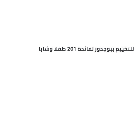
بوجدور لفائدة 201 طفلا وشابا