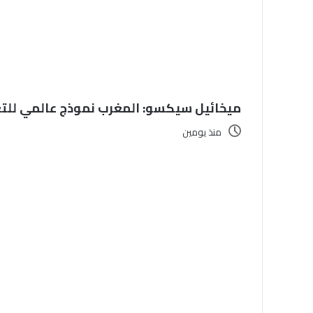
ميخائيل سيكسو: المغرب نموذج عالمي للتع
منذ يومين