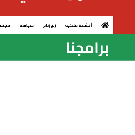
الرئيسية – MCG24
أنشطة ملكية
ربورتاج
سياسة
مجتم
برامجنا