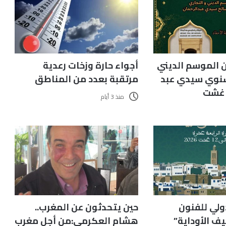
 الموسم الديني
أجواء حارة وزخات رعدية
سنوي سيدي عبد
مرتقبة بعدد من المناطق
ر غشت
منذ 3 أيام
ولي للفنون
حين يتحدثون عن المغرب..
ف الأوداية”
هشام العكرمي:من أجل مغرب