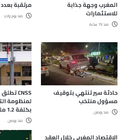
المغرب وجهة جذابة
مرتقبة بعدد
للاستثمارات
منذ يوم واحد
منذ 19 ساعة
حادثة سير تنتهي بتوقيف
CNSS تطل
مسؤول منتخب
لمنظومة التس
بكلفة 1.2 مليون درهم
منذ يومين
منذ يومين
الاقتصاد المغربي خلال العقد