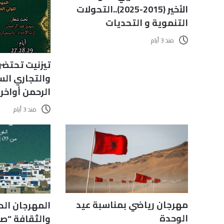
الأخير (2015-2025)..التحولات
التنموية و التحديات
منذ 3 أيام
تيزنيت تحتضن
والتجاري ال
الرحمن أواخ
منذ 3 أيام
مهرجان رياضي بمناسبة عيد
المهرجان الد
الوحدة
والثقافة “صي