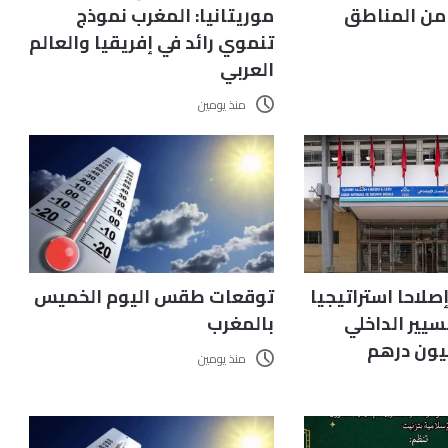
 من المناطق
موريتانيا: المغرب نموذج
تنموي رائد في إفريقيا والعالم
العربي
منذ يومين
ق إصلاحا استراتيجيا
توقعات طقس اليوم الخميس
يير الداخلي
بالمغرب
منذ يومين