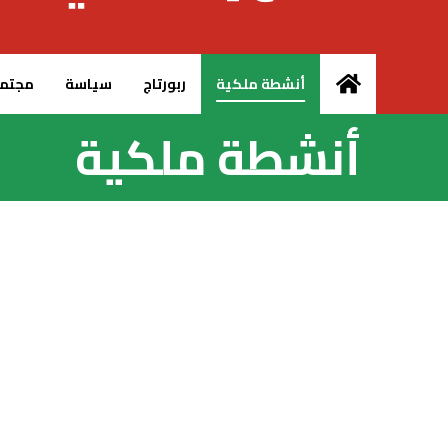
الرئيسية – MCG24
أنشطة ملكية
ربورتاج
سياسة
مجتم
أنشطة ملكية