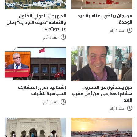
مهرجان رياضي بمناسبة عيد
المهرجان الدولي للفنون
الوحدة
والثقافة “صيف الأوداية” يعلن
عن دورته 14
منذ 4 أيام
منذ 5 أيام
حين يتحدثون عن المغرب..
إشكالية تعزيز المشاركة
هشام العكرمي:من أجل مغرب
السياسية للشباب
الغد
منذ 5 أيام
منذ 5 أيام