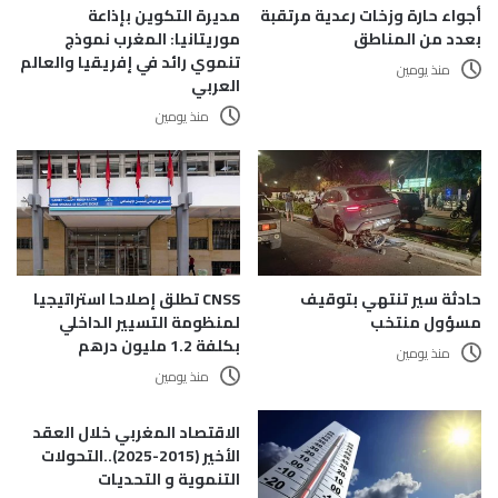
أجواء حارة وزخات رعدية مرتقبة
مديرة التكوين بإذاعة
بعدد من المناطق
موريتانيا: المغرب نموذج
تنموي رائد في إفريقيا والعالم
منذ يومين
العربي
منذ يومين
حادثة سير تنتهي بتوقيف
CNSS تطلق إصلاحا استراتيجيا
مسؤول منتخب
لمنظومة التسيير الداخلي
بكلفة 1.2 مليون درهم
منذ يومين
منذ يومين
الاقتصاد المغربي خلال العقد
الأخير (2015-2025)..التحولات
التنموية و التحديات