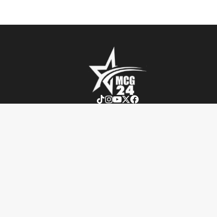
تأملات
أنشطة ملكية
فيديو
أحاديث دينية
ربورتاج
أخبار دولية
SENIOR TV
سياسة
جريدة MCG24
بيبل
مجتمع
MGC24 Fr
الطقس
رياضة
MCG24 En