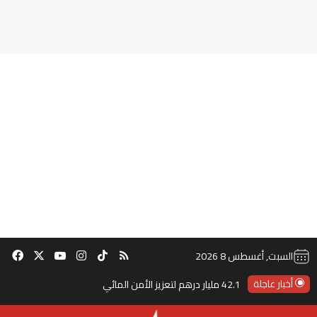
‫TikTok
ملخص الموقع RSS
انستقرام
‫X
‫YouTube
فيس
السبت, أغسطس 8 2026
أخبار عاجلة
42.1 مليار درهم لتعزيز الأمن المائي