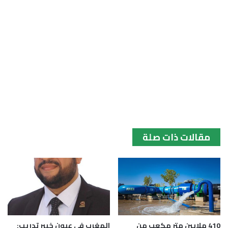
مقالات ذات صلة
410 ملايين متر مكعب من
المغرب في عيون خبير تدريب: