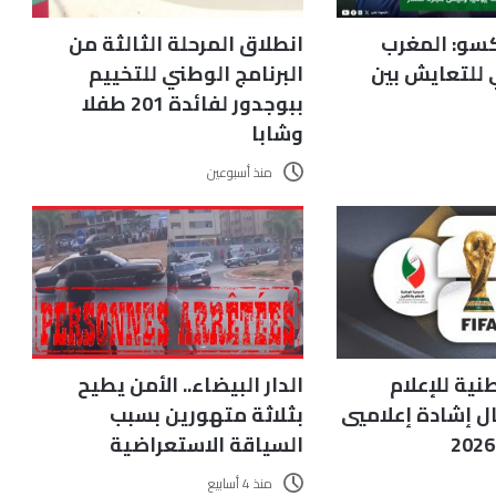
سو: المغرب
انطلاق المرحلة الثالثة من
 للتعايش بين
البرنامج الوطني للتخييم
ببوجدور لفائدة 201 طفلا
وشابا
منذ أسبوعين
نية للإعلام
الدار البيضاء.. الأمن يطيح
ال إشادة إعلاميي
بثلاثة متهورين بسبب
السياقة الاستعراضية
منذ 4 أسابيع