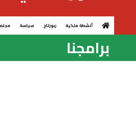
الرئيسية – MCG24
أنشطة ملكية
ربورتاج
سياسة
مجتم
برامجنا