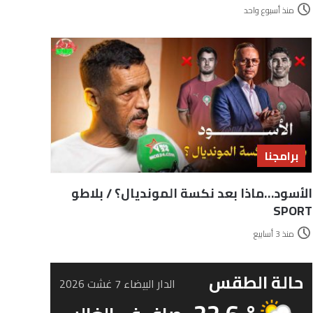
منذ أسبوع واحد
برامجنا
الأسود…ماذا بعد نكسة المونديال؟ / بلاطو
SPORT
منذ 3 أسابيع