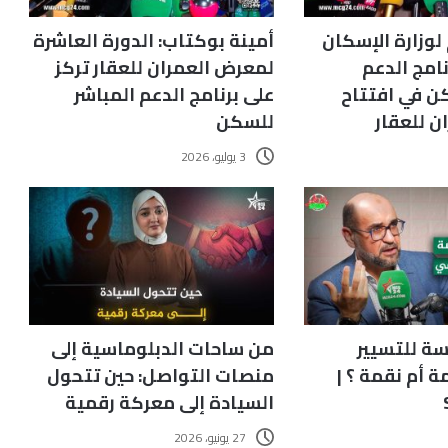
لوزارة الإسكان
أمينة بوكتاب: الدورة العاشرة
نامج الدعم
لمعرض العمران للعقار تركز
ن في افتتاح
على برنامج الدعم المباشر
 للعقار
للسكن
3 يوليو، 2026
سة للتسيير
من ساحات الدبلوماسية إلى
ة أم نقمة ؟ |
منصات التواصل: حين تتحول
السيادة إلى معركة رقمية
27 يونيو، 2026