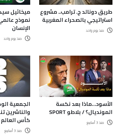
ميخائيل سيك
طريق دونالد ج. ترامب.. مشروع
نموذج عالمي
استراتيجي بالصحراء المغربية
الإنسان
منذ يوم واحد
منذ يوم واحد
الجمعية الوط
الأسود…ماذا بعد نكسة
والناشرين تن
المونديال؟ / بلاطو SPORT
كأس العالم 2026
منذ 3 أسابيع
منذ 3 أسابيع