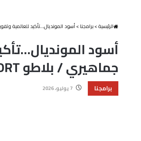
الرئيسية
>
برامجنا
>
أسود المونديال…تأكيد للعالمية وتف
أسود المونديال…تأكي
جماهيري / بلاطو SPORT
برامجنا
7 يوليو، 2026