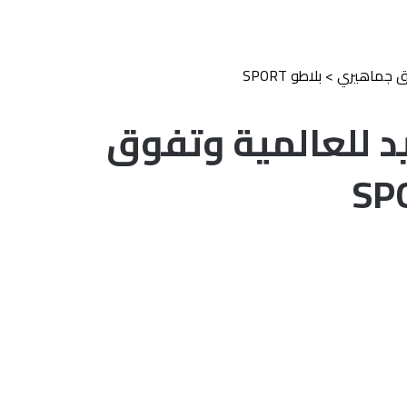
وق جماهيري
>
بلاطو SPORT
د للعالمية وتفوق