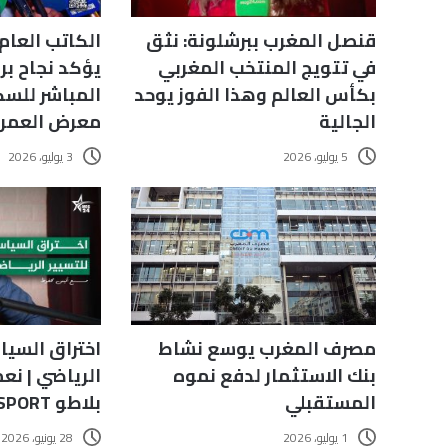
قنصل المغرب ببرشلونة: نثق
الكاتب العام 
في تتويج المنتخب المغربي
يؤكد نجاح بر
بكأس العالم وهذا الفوز يوحد
المباشر للسك
الجالية
معرض العمران
5 يوليو، 2026
3 يوليو، 2026
اختراق السيا
مصرف المغرب يوسع نشاط
الرياضي | نعم
بنك الاستثمار لدفع نموه
بلاطو SPORT
المستقبلي
28 يونيو، 2026
1 يوليو، 2026