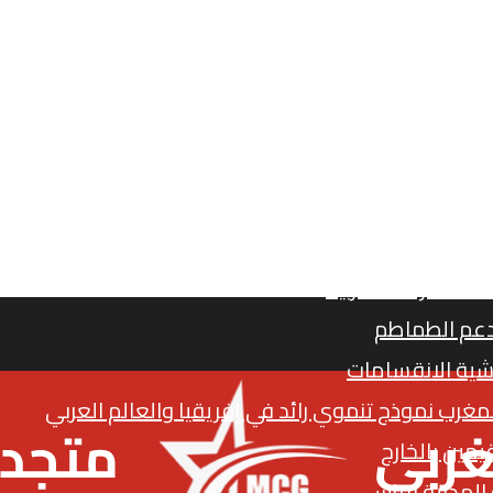
يات دعم الصحة في الجماعات الترابية
جدد و”الميركاتو الانتخابي”
 الصحراء المغربية
دعم الطماطم
شية الانقسامات
المغرب نموذج تنموي رائد في إفريقيا والعالم العربي
يمين بالخارج