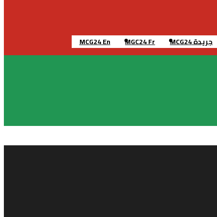
جريدة MCG24
MGC24 Fr
MCG24 En