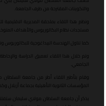
نظمت جامعة السلطان مولاي سليمان ببني ملال 
والتكوينات المقترحة من طرف الجامعة.
ونظم هذا اللقاء بملحقة المديرية الاقليمية لل
مستجدات نظام البكالوريوس والأهداف المتوخاة
كما تناول الهندسة البيداغوجية للبكالوريوس و
الجامعي.
وقام بتأطير اللقاء أطر من جامعة السلطان م
المؤسسات الثانوية التأهيلية بجماعة أزيلال وكذا ع
يذكر أن جامعة السلطان مولاي سليمان ستفتتح 