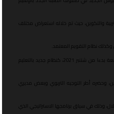
ريوس الجديد في صفوف الطلبة الجدد بالإقليم
لتربية والتكوين، حيث تم خلاله استعراض مختلف
وكذلك نظام التقويم المعتمد.
وتم خلال هذا اللقاء تعميق الدراسة والإحاطة بكافة جوانب نظام الباكالوريوس الذي ستعتمده الجامعة بدءا من شتنبر 2021، كنظام جديد بالتعليم
ين، وحضره أطر التوجيه التربوي وبعض مديري
ل، وذلك في سياق برنامجها الاستراتيجي الذي