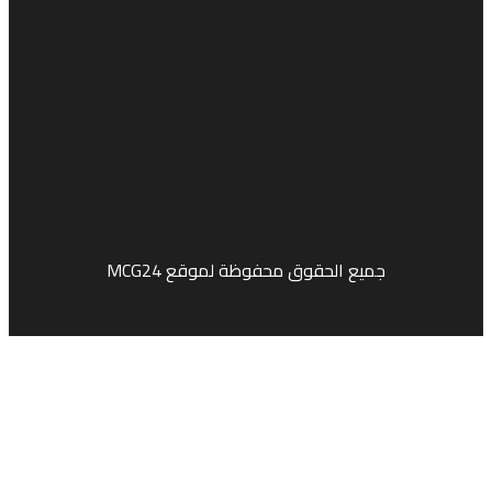
جميع الحقوق محفوظة لموقع MCG24
Market Media