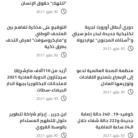
“تنتهك” حقوق الإنسان
30 مايو، 2021
دوري أبطال أوروبا: تجربة
التوقيع على مذكرة تفاهم بين
تكتيكية جديدة تبخر حلم سيتي
المتحف الوطني
و”أستاذه المجنون” غوارديولا
و”مايكروسوفت” لعرض التحف
بطرق ذكية
30 مايو، 2021
30 مايو، 2021
منظمة الصحة العالمية تدعو
أزيد من 110آلاف مترشح(ة)
إلى الإسراع بتصنيع اللقاحات
سيجتازون الدورة العادية 2021
وتوزيعها العادل
لامتحانات البكالوريا بجهة الدار
البيضاء-سطات
30 مايو، 2021
30 مايو، 2021
كوفيد-19.. 240 حالة إصابة
ابن جرير .. إبرام شراكة لتطوير
جديدة و222 حالة شفاء خلال
حلول للتطهير المستدام
الـ24 ساعة الماضية
بالوسط القروي
30 مايو، 2021
30 مايو، 2021