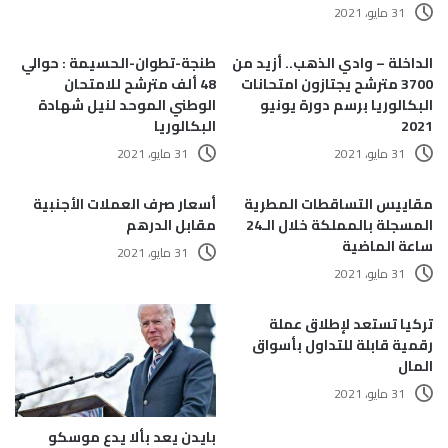
31 مايو، 2021
الداخلة – وادي الذهب.. أزيد من
طنجة-تطوان-الحسيمة : حوالي
3700 مترشح يجتازون امتحانات
48 ألف مترشح للامتحان
البكالوريا برسم دورة يونيو
الوطني الموحد لنيل شهادة
2021
البكالوريا
31 مايو، 2021
31 مايو، 2021
مقاييس التساقطات المطرية
أسعار صرف العملات الأجنبية
المسجلة بالمملكة خلال الـ24
مقابل الدرهم
ساعة الماضية
31 مايو، 2021
31 مايو، 2021
تركيا تستعد لإطلاق عملة
رقمية قابلة للتداول بأسواق
المال
31 مايو، 2021
بايدن يعد بألا يدع موسكو